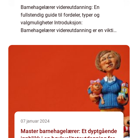
Barnehagelærer videreutdanning: En
fullstendig guide til fordeler, typer og
valgmuligheter Introduksjon:
Barnehagelærer videreutdanning er en viktig
komponent for de som ønsker å utvikle og
forbedre sine ferdigheter innenfor
barnehagefaget. I denne o...
07 januar 2024
Master barnehagelærer: Et dyptgående