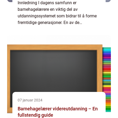
Innledning I dagens samfunn er
barnehagelærere en viktig del av
utdanningssystemet som bidrar til å forme
fremtidige generasjoner. En av de
avgjørende delene av en barnehagelærers
utdanning er en bacheloroppgave. I denne
artikkelen skal vi ta en grun...
07 januar 2024
Barnehagelærer videreutdanning – En
fullstendig guide