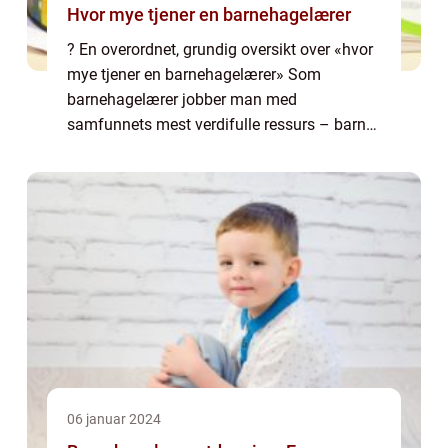
Hvor mye tjener en barnehagelærer
? En overordnet, grundig oversikt over «hvor
mye tjener en barnehagelærer» Som
barnehagelærer jobber man med
samfunnets mest verdifulle ressurs – barna.
Men hvor mye tjener egentlig en
barnehagelærer for å dekke både ansvar og
omsor...
06 januar 2024