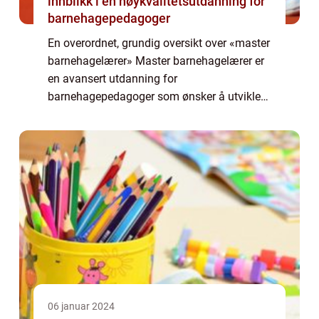
innblikk i en høykvalitetsutdanning for
barnehagepedagoger
En overordnet, grundig oversikt over «master
barnehagelærer» Master barnehagelærer er
en avansert utdanning for
barnehagepedagoger som ønsker å utvikle
seg faglig og øke sin kompetanse innenfor
barnehagefeltet. Denne høyere utdanningen
gi...
06 januar 2024