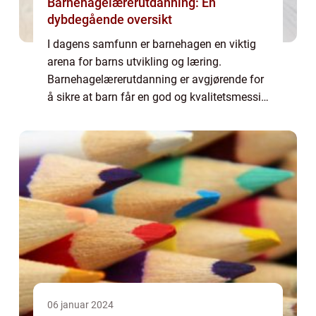
Barnehagelærerutdanning: En
dybdegående oversikt
I dagens samfunn er barnehagen en viktig
arena for barns utvikling og læring.
Barnehagelærerutdanning er avgjørende for
å sikre at barn får en god og kvalitetsmessig
opplæring i barnehagen. I denne artikkelen
vil vi gi en grundig oversikt over barneh...
06 januar 2024