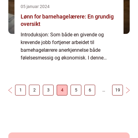
05 januar 2024
Lønn for barnehagelærere: En grundig
oversikt
Introduksjon: Som både en givende og
krevende jobb fortjener arbeidet til
barnehagelærere anerkjennelse både
følelsesmessig og økonomisk. I denne
artikkelen vil vi dykke ned i lønnsstrukturen
for barnehagelærere, og gi en grundig
oversikt over hvorda...
1
2
3
4
5
6
…
19