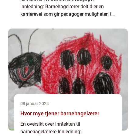
Innledning: Barnehagelærer deltid er en
karrierevei som gir pedagoger muligheten til
å jobbe som barnehagelærer på en
deltidbasis. Dette gir fleksibilitet for de som
ønske...
08 januar 2024
Hvor mye tjener barnehagelærer
En oversikt over inntekten til
barnehagelærere Innledning: