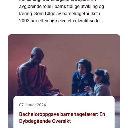
avgjørende rolle i barns tidlige utvikling og
læring. Som følge av barnehageforliket i
2002 har etterspørselen etter kvalifiserte
barnehagelærere økt betydelig i Norge. Med
økende fokus på barns trivsel, læring ...
07 januar 2024
Bacheloroppgave barnehagelærer: En
Dybdegående Oversikt