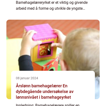
Barnehagelæreryrket er et viktig og givende
arbeid med å forme og utvikle de yngste
medlemmene av samfunnet vårt. Men
hvilken inntekt kan man forvente som
barnehagelærer? Denne artikkelen tar...
08 januar 2024
Årslønn barnehagelærer En
dybdegående undersøkelse av
lønnsnivået i barnehageyrket
Innledning: Barnehagelærere spiller en