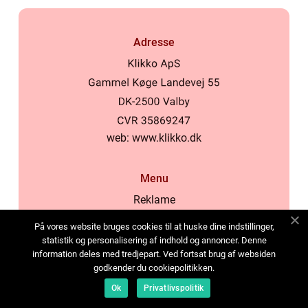
Adresse
web:
www.klikko.dk
Menu
Reklame
Om oss
På vores website bruges cookies til at huske dine indstillinger,
Cookies
statistik og personalisering af indhold og annoncer. Denne
information deles med tredjepart. Ved fortsat brug af websiden
Kontakt Oss
godkender du cookiepolitikken.
Sitemap
Ok
Privatlivspolitik