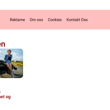
Reklame
Om oss
Cookies
Kontakt Oss
en
n
het og