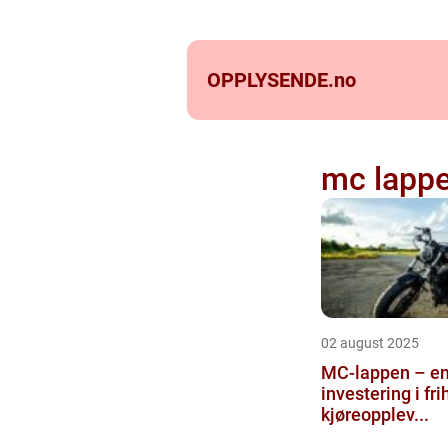
OPPLYSENDE.
no
mc lapp
02 august 2025
MC-lappen – e
investering i fri
kjøreopplev...