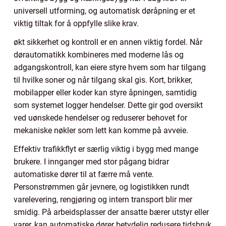
universell utforming, og automatisk døråpning er et
viktig tiltak for å oppfylle slike krav.
økt sikkerhet og kontroll er en annen viktig fordel. Når
dørautomatikk kombineres med moderne lås og
adgangskontroll, kan eiere styre hvem som har tilgang
til hvilke soner og når tilgang skal gis. Kort, brikker,
mobilapper eller koder kan styre åpningen, samtidig
som systemet logger hendelser. Dette gir god oversikt
ved uønskede hendelser og reduserer behovet for
mekaniske nøkler som lett kan komme på avveie.
Effektiv trafikkflyt er særlig viktig i bygg med mange
brukere. I innganger med stor pågang bidrar
automatiske dører til at færre må vente.
Personstrømmen går jevnere, og logistikken rundt
varelevering, rengjøring og intern transport blir mer
smidig. På arbeidsplasser der ansatte bærer utstyr eller
varer, kan automatiske dører betydelig redusere tidsbruk