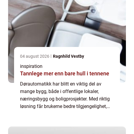
04 august 2026
Ragnhild Vestby
inspiration
Tannlege mer enn bare hull i tennene
Dørautomatikk har blitt en viktig del av
mange bygg, både i offentlige lokaler,
næringsbygg og boligprosjekter. Med riktig
løsning får brukerne bedre tilgjengelighet,
høyere sikkerhet og en mer effektiv
hverdagslogistikk. Automatisk styrte dører
gjør...