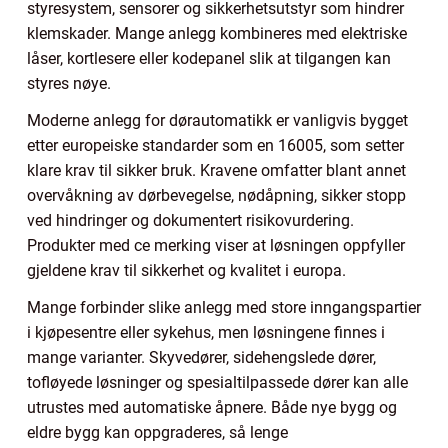
styresystem, sensorer og sikkerhetsutstyr som hindrer
klemskader. Mange anlegg kombineres med elektriske
låser, kortlesere eller kodepanel slik at tilgangen kan
styres nøye.
Moderne anlegg for dørautomatikk er vanligvis bygget
etter europeiske standarder som en 16005, som setter
klare krav til sikker bruk. Kravene omfatter blant annet
overvåkning av dørbevegelse, nødåpning, sikker stopp
ved hindringer og dokumentert risikovurdering.
Produkter med ce merking viser at løsningen oppfyller
gjeldene krav til sikkerhet og kvalitet i europa.
Mange forbinder slike anlegg med store inngangspartier
i kjøpesentre eller sykehus, men løsningene finnes i
mange varianter. Skyvedører, sidehengslede dører,
tofløyede løsninger og spesialtilpassede dører kan alle
utrustes med automatiske åpnere. Både nye bygg og
eldre bygg kan oppgraderes, så lenge