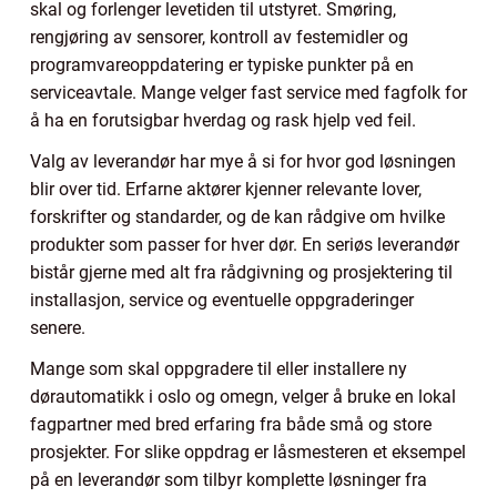
skal og forlenger levetiden til utstyret. Smøring,
rengjøring av sensorer, kontroll av festemidler og
programvareoppdatering er typiske punkter på en
serviceavtale. Mange velger fast service med fagfolk for
å ha en forutsigbar hverdag og rask hjelp ved feil.
Valg av leverandør har mye å si for hvor god løsningen
blir over tid. Erfarne aktører kjenner relevante lover,
forskrifter og standarder, og de kan rådgive om hvilke
produkter som passer for hver dør. En seriøs leverandør
bistår gjerne med alt fra rådgivning og prosjektering til
installasjon, service og eventuelle oppgraderinger
senere.
Mange som skal oppgradere til eller installere ny
dørautomatikk i oslo og omegn, velger å bruke en lokal
fagpartner med bred erfaring fra både små og store
prosjekter. For slike oppdrag er låsmesteren et eksempel
på en leverandør som tilbyr komplette løsninger fra