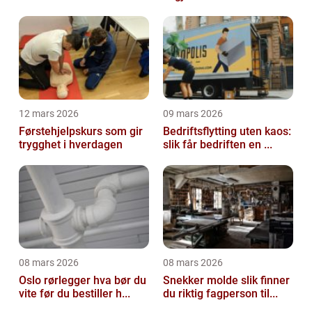
12 mars 2026
09 mars 2026
Førstehjelpskurs som gir
Bedriftsflytting uten kaos:
trygghet i hverdagen
slik får bedriften en ...
08 mars 2026
08 mars 2026
Oslo rørlegger hva bør du
Snekker molde slik finner
vite før du bestiller h...
du riktig fagperson til...