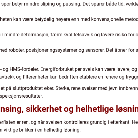
 spor betyr mindre sliping og pussing. Det sparer både tid, verkt
igheten kan være betydelig høyere enn med konvensjonelle metoder
r mindre deformasjon, færre kvalitetsavvik og lavere risiko for 
d roboter, posisjoneringssystemer og sensorer. Det åpner for s
jø- og HMS-fordeler. Energiforbruket per sveis kan være lavere, og 
vtrekk og filterenheter kan bedriften etablere en renere og trygg
t på sluttproduktet øker. Sterke, rene sveiser med jevn innbrenni
speksjonsresultater.
nsing, sikkerhet og helhetlige løsni
verflaten er ren, og når sveisen kontrolleres grundig i etterkant
 viktige brikker i en helhetlig løsning.