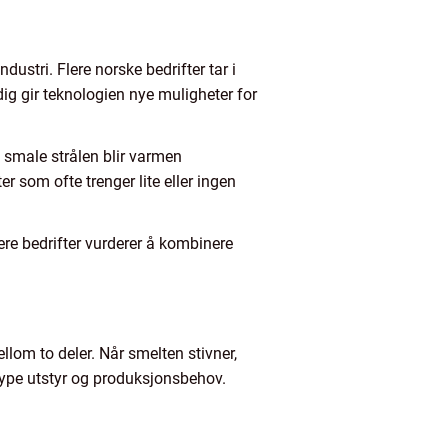
dustri. Flere norske bedrifter tar i
ig gir teknologien nye muligheter for
 smale strålen blir varmen
er som ofte trenger lite eller ingen
lere bedrifter vurderer å kombinere
llom to deler. Når smelten stivner,
type utstyr og produksjonsbehov.