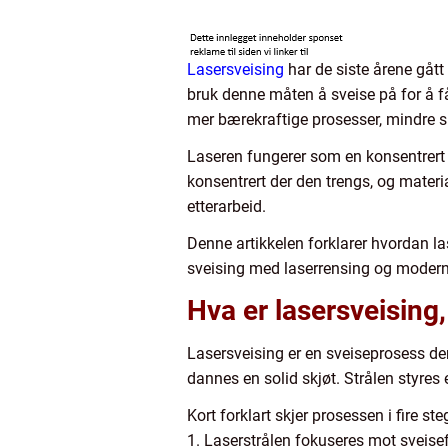
Lasersveising
har de siste årene gått 
bruk denne måten å sveise på for å få
mer bærekraftige prosesser, mindre sli
Laseren fungerer som en konsentrert 
konsentrert der den trengs, og material
etterarbeid.
Denne artikkelen forklarer hvordan las
sveising med laserrensing og modern
Hva er lasersveising
Lasersveising er en sveiseprosess der
dannes en solid skjøt. Strålen styre
Kort forklart skjer prosessen i fire ste
1. Laserstrålen fokuseres mot sveise