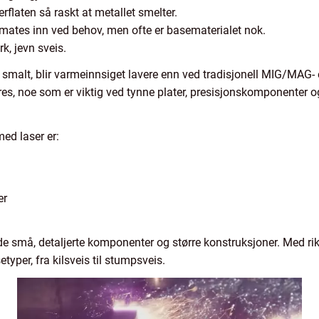
rflaten så raskt at metallet smelter.
 mates inn ved behov, men ofte er basematerialet nok.
rk, jevn sveis.
smalt, blir varmeinnsiget lavere enn ved tradisjonell MIG/MAG- 
s, noe som er viktig ved tynne plater, presisjonskomponenter o
ed laser er:
er
både små, detaljerte komponenter og større konstruksjoner. Med
typer, fra kilsveis til stumpsveis.