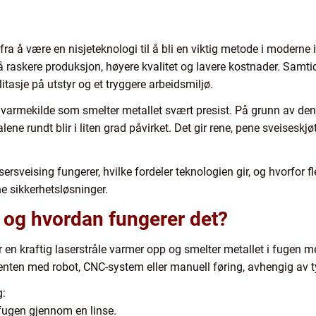
fra å være en nisjeteknologi til å bli en viktig metode i moderne in
 raskere produksjon, høyere kvalitet og lavere kostnader. Samtid
tasje på utstyr og et tryggere arbeidsmiljø.
varmekilde som smelter metallet svært presist. På grunn av den
ene rundt blir i liten grad påvirket. Det gir rene, pene sveiseskjøt
ersveising fungerer, hvilke fordeler teknologien gir, og hvorfor f
e sikkerhetsløsninger.
, og hvordan fungerer det?
 en kraftig laserstråle varmer opp og smelter metallet i fugen me
s enten med robot, CNC-system eller manuell føring, avhengig av 
g:
fugen gjennom en linse.