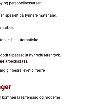
øy og personellressurser.
, spesielt på tynnere materialer.
omarbeid.
tabile, helautomatiske
godt tilpasset utstyr reduserer røyk,
ere arbeidsplass.
ng gir bedre levetid, færre
nger
. Her kommer laserrensing og moderne