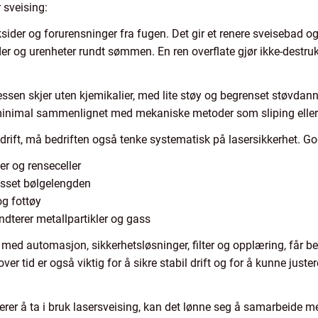
 sveising:
ksider og forurensninger fra fugen. Det gir et renere sveisebad og
ider og urenheter rundt sømmen. En ren overflate gjør ikke-destru
ssen skjer uten kjemikalier, med lite støy og begrenset støvdann
r minimal sammenlignet med mekaniske metoder som sliping elle
i drift, må bedriften også tenke systematisk på lasersikkerhet. G
er og renseceller
lpasset bølgelengden
og fottøy
dterer metallpartikler og gass
med automasjon, sikkerhetsløsninger, filter og opplæring, får b
ver tid er også viktig for å sikre stabil drift og for å kunne just
derer å ta i bruk lasersveising, kan det lønne seg å samarbeide 