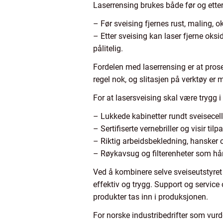
Laserrensing brukes både før og etter
– Før sveising fjernes rust, maling, o
– Etter sveising kan laser fjerne oks
pålitelig.
Fordelen med laserrensing er at prose
regel nok, og slitasjen på verktøy e
For at lasersveising skal være trygg 
– Lukkede kabinetter rundt sveisecell
– Sertifiserte vernebriller og visir ti
– Riktig arbeidsbekledning, hansker 
– Røykavsug og filterenheter som hån
Ved å kombinere selve sveiseutstyret 
effektiv og trygg. Support og service o
produkter tas inn i produksjonen.
For norske industribedrifter som vur