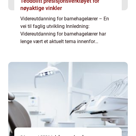
Teodolitt presisjonsverktøyet for
nøyaktige vinkler
Videreutdanning for barnehagelærer – En
vei til faglig utvikling Innledning:
Videreutdanning for barnehagelærer har
lenge vært et aktuelt tema innenfor
utdanningssektoren. Som barnehagelærer er
det viktig å ha en kontinuerlig faglig
oppdatering...