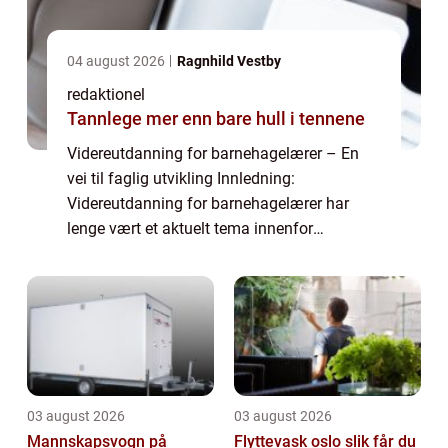
04 august 2026
Ragnhild Vestby
redaktionel
Tannlege mer enn bare hull i tennene
Videreutdanning for barnehagelærer – En
vei til faglig utvikling Innledning:
Videreutdanning for barnehagelærer har
lenge vært et aktuelt tema innenfor
utdanningssektoren. Som barnehagelærer er
det viktig å ha en kontinuerlig faglig
oppdatering...
03 august 2026
03 august 2026
Mannskapsvogn på
Flyttevask oslo slik får du