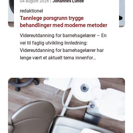
04 august 2026
Johannes Lunde
redaktionel
Tannlege porsgrunn trygge
behandlinger med moderne metoder
Videreutdanning for barnehagelærer – En
vei til faglig utvikling Innledning:
Videreutdanning for barnehagelærer har
lenge vært et aktuelt tema innenfor
utdanningssektoren. Som barnehagelærer er
det viktig å ha en kontinuerlig faglig
oppdatering...