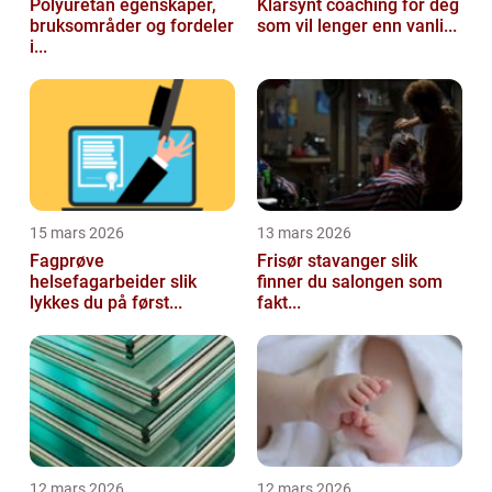
Polyuretan egenskaper,
Klarsynt coaching for deg
bruksområder og fordeler
som vil lenger enn vanli...
i...
15 mars 2026
13 mars 2026
Fagprøve
Frisør stavanger slik
helsefagarbeider slik
finner du salongen som
lykkes du på først...
fakt...
12 mars 2026
12 mars 2026