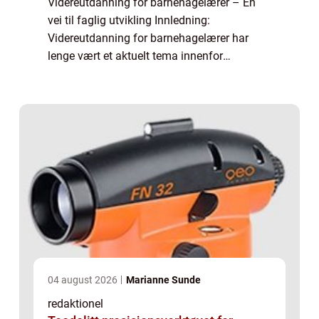
Videreutdanning for barnehagelærer – En
vei til faglig utvikling Innledning:
Videreutdanning for barnehagelærer har
lenge vært et aktuelt tema innenfor
utdanningssektoren. Som barnehagelærer er
det viktig å ha en kontinuerlig faglig
oppdatering...
04 august 2026
Marianne Sunde
redaktionel