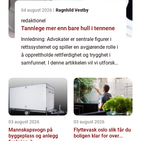
04 august 2026
Ragnhild Vestby
redaktionel
Tannlege mer enn bare hull i tennene
Innledning: Advokater er sentrale figurer i
rettssystemet og spiller en avgjørende rolle i
å opprettholde rettferdighet og trygghet i
samfunnet. I denne artikkelen vil vi utforske
og diskutere ulike aspekter ved advokatyrket,
inkludert hva det innebæ...
03 august 2026
03 august 2026
Mannskapsvogn på
Flyttevask oslo slik får du
byggeplass og anlegg
boligen klar for over...