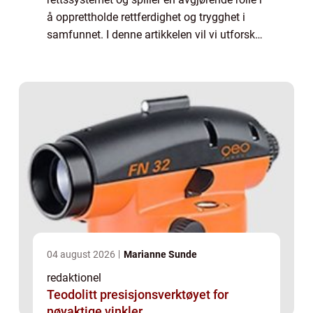
å opprettholde rettferdighet og trygghet i
samfunnet. I denne artikkelen vil vi utforske
og diskutere ulike aspekter ved advokatyrket,
inkludert hva det innebæ...
04 august 2026
Marianne Sunde
redaktionel
Teodolitt presisjonsverktøyet for
nøyaktige vinkler