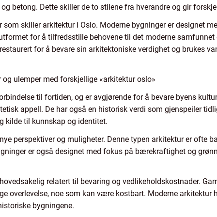
og betong. Dette skiller de to stilene fra hverandre og gir forskjel
r som skiller arkitektur i Oslo. Moderne bygninger er designet me
r utformet for å tilfredsstille behovene til det moderne samfunnet
restaurert for å bevare sin arkitektoniske verdighet og brukes van
 og ulemper med forskjellige «arkitektur oslo»
 forbindelse til fortiden, og er avgjørende for å bevare byens kult
tetisk appell. De har også en historisk verdi som gjenspeiler tidli
g kilde til kunnskap og identitet.
 nye perspektiver og muligheter. Denne typen arkitektur er ofte b
gninger er også designet med fokus på bærekraftighet og grønn a
hovedsakelig relatert til bevaring og vedlikeholdskostnader. Gam
ige overlevelse, noe som kan være kostbart. Moderne arkitektur ha
historiske bygningene.