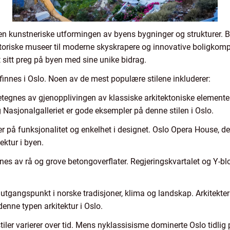
n kunstneriske utformingen av byens bygninger og strukturer. Byen
toriske museer til moderne skyskrapere og innovative boligkompl
t sitt preg på byen med sine unike bidrag.
m finnes i Oslo. Noen av de mest populære stilene inkluderer:
etegnes av gjenopplivingen av klassiske arkitektoniske elemente
Nasjonalgalleriet er gode eksempler på denne stilen i Oslo.
 på funksjonalitet og enkelhet i designet. Oslo Opera House, des
ektur i byen.
nes av rå og grove betongoverflater. Regjeringskvartalet og Y-bl
tar utgangspunkt i norske tradisjoner, klima og landskap. Arkitek
denne typen arkitektur i Oslo.
 stiler varierer over tid. Mens nyklassisisme dominerte Oslo tidlig