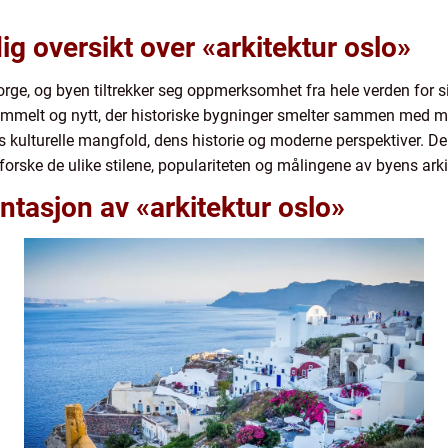
ig oversikt over «arkitektur oslo»
ge, og byen tiltrekker seg oppmerksomhet fra hele verden for sin
mmelt og nytt, der historiske bygninger smelter sammen med mo
ens kulturelle mangfold, dens historie og moderne perspektiver. De
utforske de ulike stilene, populariteten og målingene av byens ar
tasjon av «arkitektur oslo»