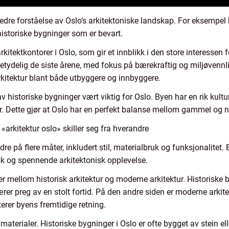
edre forståelse av Oslo’s arkitektoniske landskap. For eksempel k
historiske bygninger som er bevart.
rkitektkontorer i Oslo, som gir et innblikk i den store interessen fo
etydelig de siste årene, med fokus på bærekraftig og miljøvennl
rkitektur blant både utbyggere og innbyggere.
historiske bygninger vært viktig for Oslo. Byen har en rik kultura
. Dette gjør at Oslo har en perfekt balanse mellom gammel og ny
«arkitektur oslo» skiller seg fra hverandre
ndre på flere måter, inkludert stil, materialbruk og funksjonalitet
k og spennende arkitektonisk opplevelse.
r mellom historisk arkitektur og moderne arkitektur. Historiske b
bærer preg av en stolt fortid. På den andre siden er moderne arkite
terer byens fremtidige retning.
 materialer. Historiske bygninger i Oslo er ofte bygget av stein 