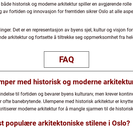
t både historisk og moderne arkitektur spiller en avgjørende rolle
 fortiden og innovasjon for fremtiden sikrer Oslo at alle aspekt
inger. Det er en representasjon av byens sjel, kultur og visjon for
nde arkitektur og fortsette å tiltrekke seg oppmerksomhet fra hel
FAQ
emper med historisk og moderne arkitektur
bindelse til fortiden og bevarer byens kulturarv, men krever konti
er ofte banebrytende. Ulempene med historisk arkitektur er knyttet
itiserer moderne arkitektur for å mangle sjarmen til de histori
t populære arkitektoniske stilene i Oslo?