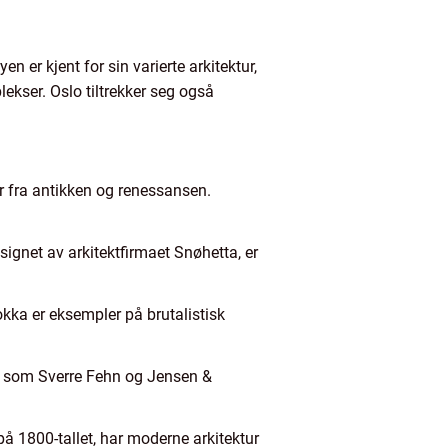
 er kjent for sin varierte arkitektur,
ekser. Oslo tiltrekker seg også
r fra antikken og renessansen.
ignet av arkitektfirmaet Snøhetta, er
okka er eksempler på brutalistisk
ter som Sverre Fehn og Jensen &
 på 1800-tallet, har moderne arkitektur