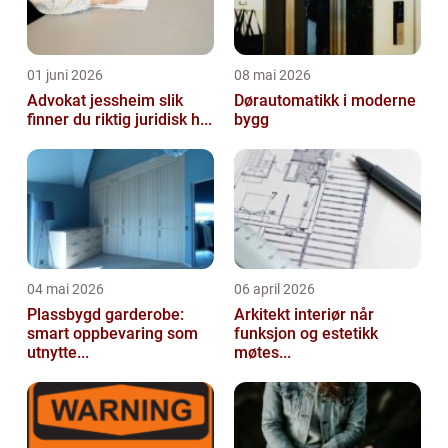
01 juni 2026
08 mai 2026
Advokat jessheim slik
Dørautomatikk i moderne
finner du riktig juridisk h...
bygg
04 mai 2026
06 april 2026
Plassbygd garderobe:
Arkitekt interiør når
smart oppbevaring som
funksjon og estetikk
utnytte...
møtes...