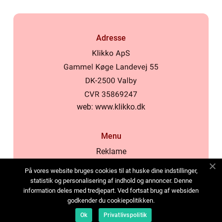
Adresse
web:
www.klikko.dk
Menu
Reklame
Om oss
På vores website bruges cookies til at huske dine indstillinger,
Cookies
statistik og personalisering af indhold og annoncer. Denne
information deles med tredjepart. Ved fortsat brug af websiden
Kontakt Oss
godkender du cookiepolitikken.
Sitemap
Ok
Privatlivspolitik