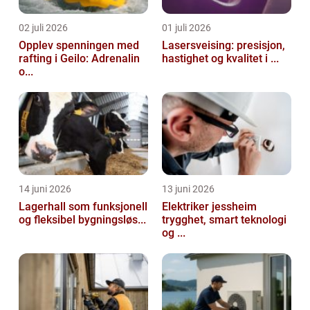
02 juli 2026
01 juli 2026
Opplev spenningen med
Lasersveising: presisjon,
rafting i Geilo: Adrenalin
hastighet og kvalitet i ...
o...
14 juni 2026
13 juni 2026
Lagerhall som funksjonell
Elektriker jessheim
og fleksibel bygningsløs...
trygghet, smart teknologi
og ...