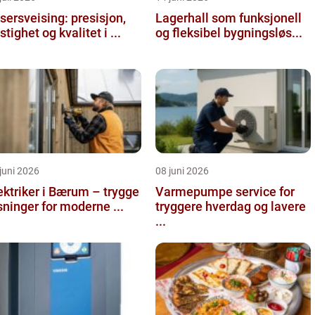
sersveising: presisjon,
Lagerhall som funksjonell
stighet og kvalitet i ...
og fleksibel bygningsløs...
juni 2026
08 juni 2026
ektriker i Bærum – trygge
Varmepumpe service for
sninger for moderne ...
tryggere hverdag og lavere
...