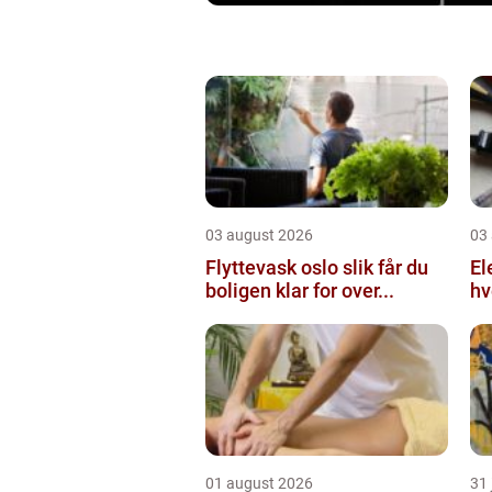
03 august 2026
03
Flyttevask oslo slik får du
Elektr
boligen klar for over...
hv
01 august 2026
31 