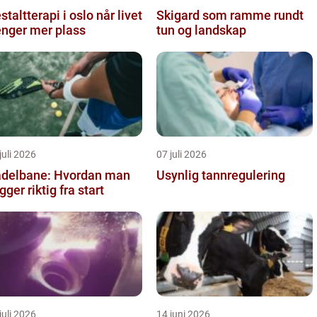
taltterapi i oslo når livet
Skigard som ramme rundt
enger mer plass
tun og landskap
juli 2026
07 juli 2026
delbane: Hvordan man
Usynlig tannregulering
gger riktig fra start
juli 2026
14 juni 2026