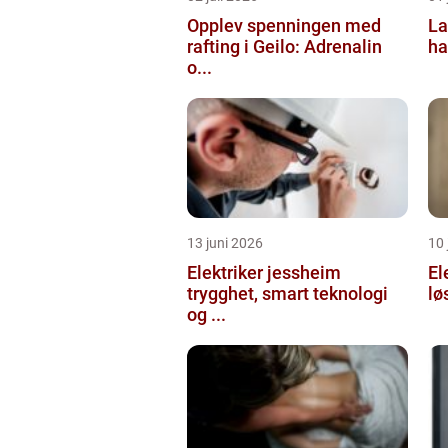
Opplev spenningen med
La
rafting i Geilo: Adrenalin
ha
o...
13 juni 2026
10 
Elektriker jessheim
El
trygghet, smart teknologi
lø
og ...