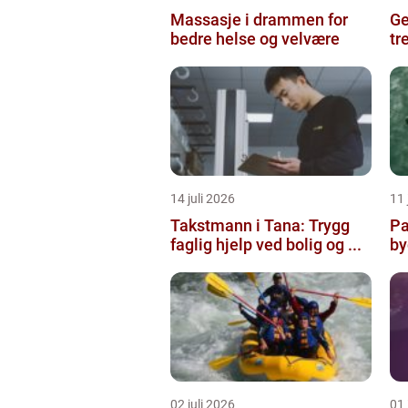
Massasje i drammen for
Ges
bedre helse og velvære
tr
14 juli 2026
11 
Takstmann i Tana: Trygg
Pa
faglig hjelp ved bolig og ...
by
02 juli 2026
01 