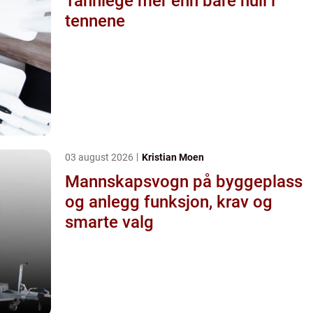
Tannlege mer enn bare hull i
tennene
03 august 2026
Kristian Moen
Mannskapsvogn på byggeplass
og anlegg funksjon, krav og
smarte valg