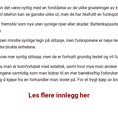
n det være nyttig med en forståelse av de ulike graderinger av k
ukt telefon kan se ganske ulike ut, men de har likefullt en funksjo
 fremstår som nye uten synlige riper eller skader. Batterikapasi
k.
oen mindre synlige tegn på slitasje, men funksjonene er nøye t
ke brukte enhetene.
 vise mer synlig slitasje, men de er fortsatt grundig testet og vil
va man er komfortabel med estetisk, samt hvor mye man ønsker å
engene samtidig som man bidrar til en mer bærekraftig forbruke
tig å kjøpe fra en forhandler man stoler på. For et trygt kjøp av 
Les flere innlegg her