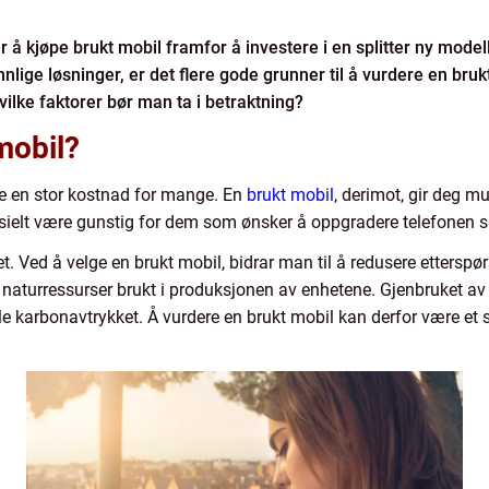
r å kjøpe brukt mobil framfor å investere i en splitter ny modell
nlige løsninger, er det flere gode grunner til å vurdere en br
vilke faktorer bør man ta i betraktning?
mobil?
re en stor kostnad for mange. En
brukt mobil
, derimot, gir deg m
 spesielt være gunstig for dem som ønsker å oppgradere telefon
t. Ved å velge en brukt mobil, bidrar man til å redusere etterspø
 naturressurser brukt i produksjonen av enhetene. Gjenbruket av 
e karbonavtrykket. Å vurdere en brukt mobil kan derfor være et skr