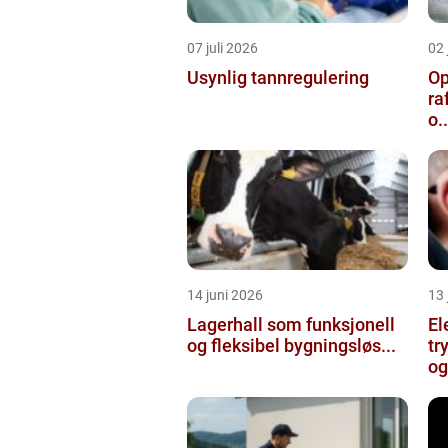
07 juli 2026
02 
Usynlig tannregulering
Op
ra
o..
14 juni 2026
13 
Lagerhall som funksjonell
El
og fleksibel bygningsløs...
tr
og 