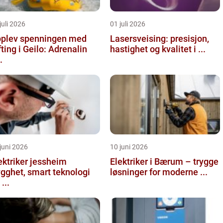
juli 2026
01 juli 2026
plev spenningen med
Lasersveising: presisjon,
fting i Geilo: Adrenalin
hastighet og kvalitet i ...
.
juni 2026
10 juni 2026
ektriker jessheim
Elektriker i Bærum – trygge
ygghet, smart teknologi
løsninger for moderne ...
...