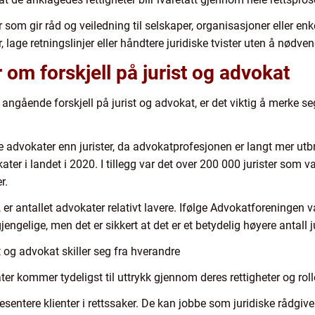
ter som gir råd og veiledning til selskaper, organisasjoner eller e
, lage retningslinjer eller håndtere juridiske tvister uten å nødven
 om forskjell på jurist og advokat
angående forskjell på jurist og advokat, er det viktig å merke se
e advokater enn jurister, da advokatprofesjonen er langt mer utb
ater i landet i 2020. I tillegg var det over 200 000 jurister som va
r.
er antallet advokater relativt lavere. Ifølge Advokatforeningen 
lgjengelige, men det er sikkert at det er et betydelig høyere antall 
st og advokat skiller seg fra hverandre
er kommer tydeligst til uttrykk gjennom deres rettigheter og rolle
representere klienter i rettssaker. De kan jobbe som juridiske rådg