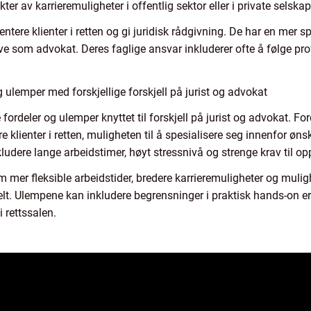
er av karrieremuligheter i offentlig sektor eller i private selskap
entere klienter i retten og gi juridisk rådgivning. De har en mer s
ve som advokat. Deres faglige ansvar inkluderer ofte å følge pro
ulemper med forskjellige forskjell på jurist og advokat
ge fordeler og ulemper knyttet til forskjell på jurist og advokat. 
re klienter i retten, muligheten til å spesialisere seg innenfor ø
udere lange arbeidstimer, høyt stressnivå og strenge krav til opp
m mer fleksible arbeidstider, bredere karrieremuligheter og muligh
elt. Ulempene kan inkludere begrensninger i praktisk hands-on er
i rettssalen.