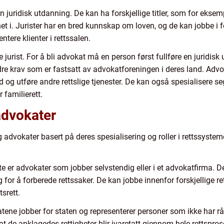
n juridisk utdanning. De kan ha forskjellige titler, som for eksempe
et i. Jurister har en bred kunnskap om loven, og de kan jobbe i 
ntere klienter i rettssalen.
 jurist. For å bli advokat må en person først fullføre en juridisk
 krav som er fastsatt av advokatforeningen i deres land. Advokat
 råd og utføre andre rettslige tjenester. De kan også spesialisere 
r familierett.
 advokater
 og advokater basert på deres spesialisering og roller i rettssyst
e er advokater som jobber selvstendig eller i et advokatfirma. De r
ng for å forberede rettssaker. De kan jobbe innenfor forskjellige
tsrett.
tene jobber for staten og representerer personer som ikke har råd
at de anklagedes rettigheter blir ivaretatt gjennom hele rettspro