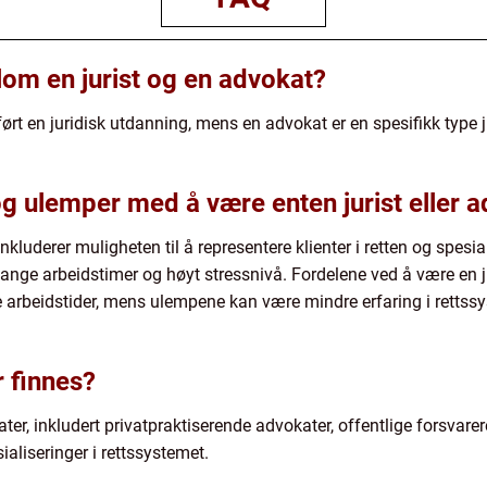
lom en jurist og en advokat?
ført en juridisk utdanning, mens en advokat er en spesifikk type ju
og ulemper med å være enten jurist eller 
kluderer muligheten til å representere klienter i retten og spesia
nge arbeidstimer og høyt stressnivå. Fordelene ved å være en ju
e arbeidstider, mens ulempene kan være mindre erfaring i rettss
r finnes?
ater, inkludert privatpraktiserende advokater, offentlige forsvarer
ialiseringer i rettssystemet.