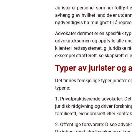
Jurister er personer som har fullført e
avhengig av hvilket land de er utdann
nødvendigvis ha mulighet til å represe
Advokater derimot er en spesifikk type
advokateksamen og oppfylle alle andre
klienter i rettssystemet, gi juridiske
eksempel strafferett, selskapsrett elle
Typer av jurister og
Det finnes forskjellige typer jurister
typene:
1. Privatpraktiserende advokater: Dett
juridisk rådgivning og driver forskni
familierett, eiendomsrett eller kontrak
2. Offentlige forsvarere: Disse advoka
De jobber med straffesaker og sikrer 