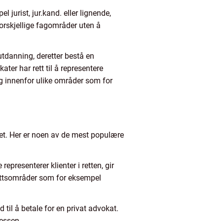
l jurist, jur.kand. eller lignende,
forskjellige fagområder uten å
 utdanning, deretter bestå en
er har rett til å representere
seg innenfor ulike områder som for
emet. Her er noen av de mest populære
epresenterer klienter i retten, gir
 rettsområder som for eksempel
 til å betale for en privat advokat.
sessen.