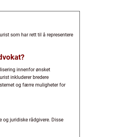
rist som har rett til å representere
advokat?
lisering innenfor ønsket
rist inkluderer bredere
ystemet og færre muligheter for
e og juridiske rådgivere. Disse