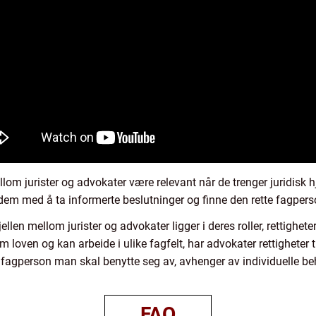
lom jurister og advokater være relevant når de trenger juridisk hj
 dem med å ta informerte beslutninger og finne den rette fagpers
ellen mellom jurister og advokater ligger i deres roller, rettighete
loven og kan arbeide i ulike fagfelt, har advokater rettigheter til
en fagperson man skal benytte seg av, avhenger av individuelle b
FAQ