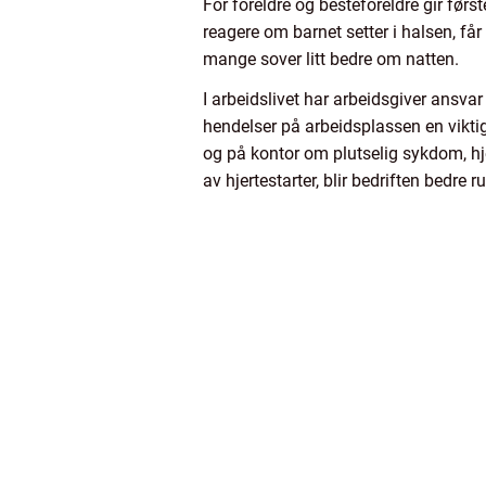
For foreldre og besteforeldre gir fø
reagere om barnet setter i halsen, får
mange sover litt bedre om natten.
I arbeidslivet har arbeidsgiver ansvar
hendelser på arbeidsplassen en viktig
og på kontor om plutselig sykdom, hje
av hjertestarter, blir bedriften bedre r