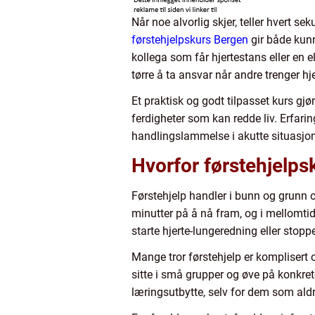
Når noe alvorlig skjer, teller hvert s
førstehjelpskurs Bergen
gir både kunn
kollega som får hjertestans eller en
tørre å ta ansvar når andre trenger h
Et praktisk og godt tilpasset kurs gjør
ferdigheter som kan redde liv. Erfarin
handlingslammelse i akutte situasjon
Hvorfor førstehjelps
Førstehjelp handler i bunn og grunn 
minutter på å nå fram, og i mellomtide
starte hjerte-lungeredning eller stop
Mange tror førstehjelp er komplisert 
sitte i små grupper og øve på konkret
læringsutbytte, selv for dem som aldri 