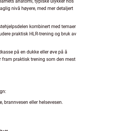
barnets anatomi, typiske ulykker hos
glig nivå høyere, med mer detaljert
ørstehjelpsdelen kombinert med temaer
kludere praktisk HLR-trening og bruk av
tkasse på en dukke eller øve på å
er fram praktisk trening som den mest
egn:
e, brannvesen eller helsevesen.