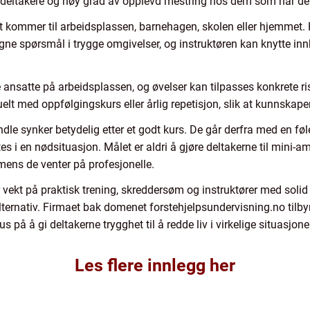
e deltakere og høy grad av opplevd mestring hos dem som har del
t kommer til arbeidsplassen, barnehagen, skolen eller hjemmet. 
e egne spørsmål i trygge omgivelser, og instruktøren kan knytte inn
 ansatte på arbeidsplassen, og øvelser kan tilpasses konkrete ris
elt med oppfølgingskurs eller årlig repetisjon, slik at kunnskape
dle synker betydelig etter et godt kurs. De går derfra med en føl
es i en nødsituasjon. Målet er aldri å gjøre deltakerne til mini
p mens de venter på profesjonelle.
ekt på praktisk trening, skreddersøm og instruktører med solid 
lternativ. Firmaet bak domenet forstehjelpsundervisning.no tilbyr
s på å gi deltakerne trygghet til å redde liv i virkelige situasjone
Les flere innlegg her