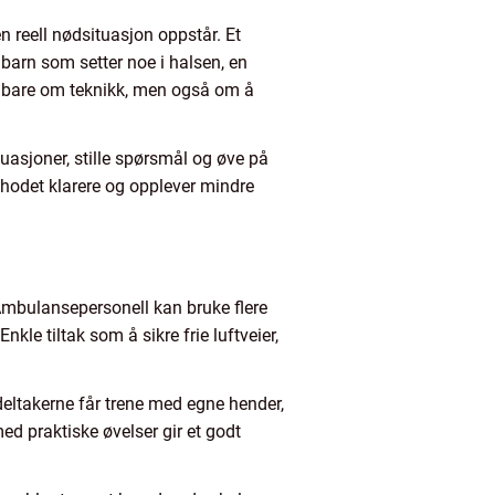
en reell nødsituasjon oppstår. Et
t barn som setter noe i halsen, en
ke bare om teknikk, men også om å
situasjoner, stille spørsmål og øve på
r hodet klarere og opplever mindre
 Ambulansepersonell kan bruke flere
le tiltak som å sikre frie luftveier,
 deltakerne får trene med egne hender,
ed praktiske øvelser gir et godt