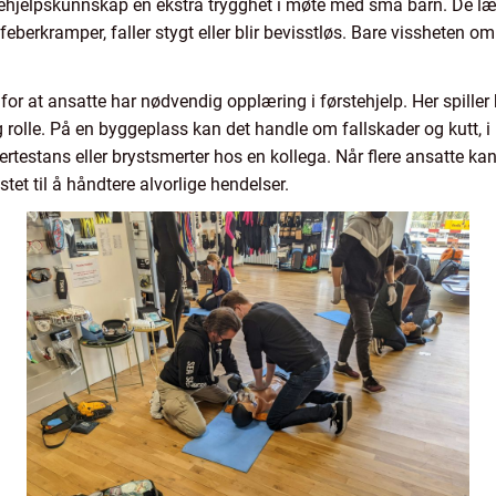
rstehjelpskunnskap en ekstra trygghet i møte med små barn. De læ
 feberkramper, faller stygt eller blir bevisstløs. Bare vissheten o
 for at ansatte har nødvendig opplæring i førstehjelp. Her spiller
 rolle. På en byggeplass kan det handle om fallskader og kutt, i
rtestans eller brystsmerter hos en kollega. Når flere ansatte k
ustet til å håndtere alvorlige hendelser.