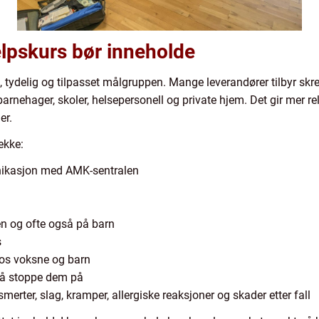
elpskurs bør inneholde
sk, tydelig og tilpasset målgruppen. Mange leverandører tilbyr sk
barnehager, skoler, helsepersonell og private hjem. Det gir mer r
er.
ekke:
nikasjon med AMK-sentralen
en og ofte også på barn
s
hos voksne og barn
r å stoppe dem på
merter, slag, kramper, allergiske reaksjoner og skader etter fall