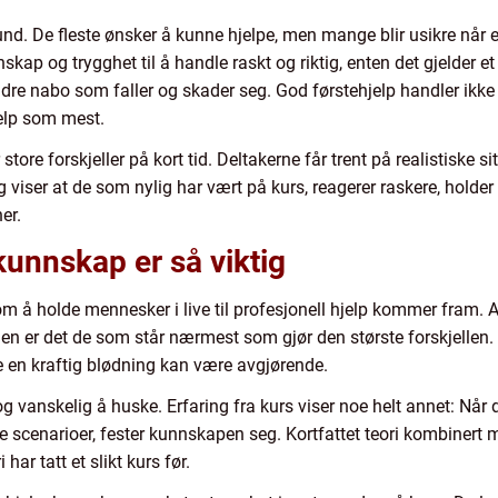
ekund. De fleste ønsker å kunne hjelpe, men mange blir usikre når 
skap og trygghet til å handle raskt og riktig, enten det gjelder e
 eldre nabo som faller og skader seg. God førstehjelp handler ik
jelp som mest.
 store forskjeller på kort tid. Deltakerne får trent på realistiske 
g viser at de som nylig har vært på kurs, reagerer raskere, holde
er.
kunnskap er så viktig
om å holde mennesker i live til profesjonell hjelp kommer fram.
n er det de som står nærmest som gjør den største forskjellen. Enk
pe en kraftig blødning kan være avgjørende.
og vanskelig å huske. Erfaring fra kurs viser noe helt annet: Når
e scenarioer, fester kunnskapen seg. Kortfattet teori kombinert m
har tatt et slikt kurs før.