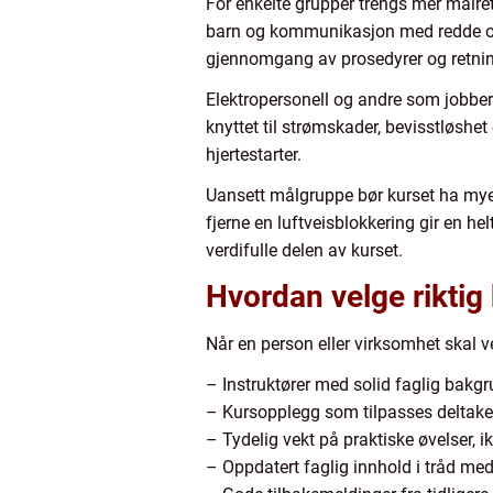
For enkelte grupper trengs mer målret
barn og kommunikasjon med redde og s
gjennomgang av prosedyrer og retning
Elektropersonell og andre som jobber
knyttet til strømskader, bevisstløshet
hjertestarter.
Uansett målgruppe bør kurset ha mye 
fjerne en luftveisblokkering gir en h
verdifulle delen av kurset.
Hvordan velge riktig
Når en person eller virksomhet skal v
– Instruktører med solid faglig bakgr
– Kursopplegg som tilpasses deltaker
– Tydelig vekt på praktiske øvelser, ik
– Oppdatert faglig innhold i tråd med