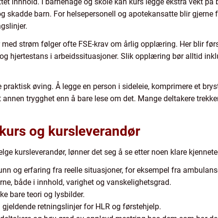
tet innhold. I barnehage og skole kan kurs legge ekstra vekt på 
kadde barn. For helsepersonell og apotekansatte blir gjerne fa
slinjer.
 med strøm følger ofte FSE-krav om årlig opplæring. Her blir f
 og hjertestans i arbeidssituasjoner. Slik opplæring bør alltid in
praktisk øving. Å legge en person i sideleie, komprimere et brys
elt annen trygghet enn å bare lese om det. Mange deltakere trekk
 kurs og kursleverandør
elge kursleverandør, lønner det seg å se etter noen klare kjennet
unn og erfaring fra reelle situasjoner, for eksempel fra ambulans
ne, både i innhold, varighet og vanskelighetsgrad.
ke bare teori og lysbilder.
 gjeldende retningslinjer for HLR og førstehjelp.