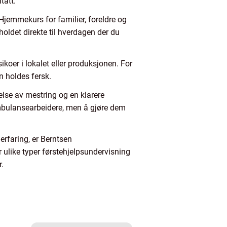
tatt.
Hjemmekurs for familier, foreldre og
holdet direkte til hverdagen der du
ikoer i lokalet eller produksjonen. For
n holdes fersk.
else av mestring og en klarere
-ambulansearbeidere, men å gjøre dem
erfaring, er Berntsen
 ulike typer førstehjelpsundervisning
r.