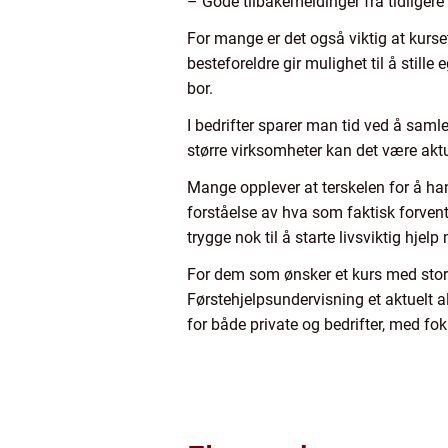
– Gode tilbakemeldinger fra tidliger
For mange er det også viktig at kurse
besteforeldre gir mulighet til å still
bor.
I bedrifter sparer man tid ved å samle
større virksomheter kan det være aktu
Mange opplever at terskelen for å han
forståelse av hva som faktisk forvent
trygge nok til å starte livsviktig hjel
For dem som ønsker et kurs med stor v
Førstehjelpsundervisning et aktuelt a
for både private og bedrifter, med foku