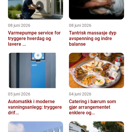
08 juni 2026
08 juni 2026
Varmepumpe service for
Tantrisk massasje dyp
tryggere hverdag og
avspenning og indre
lavere ...
balanse
05 juni 2026
04 juni 2026
Automatikk i moderne
Catering i bærum som
vanningsanlegg: tryggere
gjør arrangementet
drif...
enklere og...