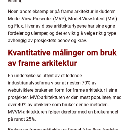
visning.
Noen andre eksempler på frame arkitektur inkluderer
Model-View-Presenter (MVP), Model-View-Intent (MVI)
og Flux. Hver av disse arkitekturtypene har sine egne
fordeler og ulemper, og det er viktig å velge riktig type
avhengig av prosjektets behov og krav.
Kvantitative målinger om bruk
av frame arkitektur
En undersøkelse utført av et ledende
industrianalysefirma viser at nesten 70% av
webutviklere bruker en form for frame arkitektur i sine
prosjekter. MVC-arkitekturen er den mest populære, med
over 40% av utviklere som bruker denne metoden.
MVVM-arkitekturen følger deretter med en brukerandel
på rundt 25%.
Bruken av frame arkitektur er funnet å ha flere fordeler,