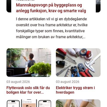
Mannskapsvogn på byggeplass og
anlegg funksjon, krav og smarte valg
I denne artikkelen vil vi gi en dybdegående
oversikt over hva frame arkitektur er, hvilke
forskjellige typer som finnes, kvantitative
målinger om bruken av frame arkitektur,
hvordan de ulike typene skiller seg fra
hverandre, samt en historisk gjennom...
03 august 2026
03 august 2026
Flyttevask oslo slik får du
Elektriker trygg strøm i
boligen klar for over...
hverdagen