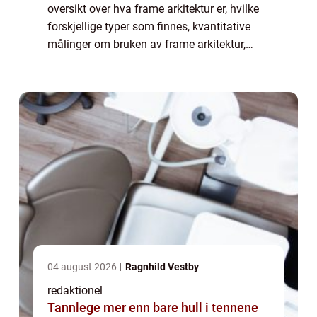
oversikt over hva frame arkitektur er, hvilke
forskjellige typer som finnes, kvantitative
målinger om bruken av frame arkitektur,
hvordan de ulike typene skiller seg fra
hverandre, samt en historisk gjennom...
04 august 2026
Ragnhild Vestby
redaktionel
Tannlege mer enn bare hull i tennene