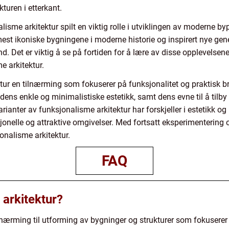
kturen i etterkant.
alisme arkitektur spilt en viktig rolle i utviklingen av moderne 
mest ikoniske bygningene i moderne historie og inspirert nye gen
and. Det er viktig å se på fortiden for å lære av disse opplevelse
e arkitektur.
ktur en tilnærming som fokuserer på funksjonalitet og praktisk b
ens enkle og minimalistiske estetikk, samt dens evne til å tilby 
rianter av funksjonalisme arkitektur har forskjeller i estetikk og 
onelle og attraktive omgivelser. Med fortsatt eksperimentering 
onalisme arkitektur.
FAQ
 arkitektur?
lnærming til utforming av bygninger og strukturer som fokuserer 