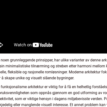
noen grunnleggende prinsipper, har ulike varianter av denne arki
or sin minimalistiske tilnærming og streben etter harmoni mellom 
elle, fleksible og rasjonelle romløsninger. Moderne arkitektur f
r å skape unike og visuelt slående bygninger.
unksjonalisme arkitektur er viktig for å få en helhetlig forståe
og bruksvennligheten som oppnås gjennom en god utforming av ro
ktivitet, som er viktige hensyn i dagens miljøbevisste verden. P
kjedelig eller manglende visuell interesse. Et annet problem kan 