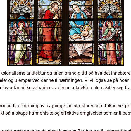
nksjonalisme arkitektur og ta en grundig titt på hva det innebærer,
ler og ulemper ved denne tilnærmingen. Vi vil også se på noen kv
 hvordan ulike varianter av denne arkitekturstilen skiller seg fr
rming til utforming av bygninger og strukturer som fokuserer på 
kt på å skape harmoniske og effektive omgivelser som er tilpas