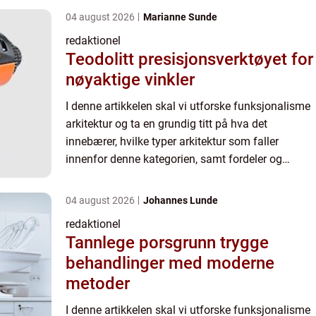
04 august 2026
Marianne Sunde
redaktionel
Teodolitt presisjonsverktøyet for
nøyaktige vinkler
I denne artikkelen skal vi utforske funksjonalisme
arkitektur og ta en grundig titt på hva det
innebærer, hvilke typer arkitektur som faller
innenfor denne kategorien, samt fordeler og
ulemper ved denne tilnærmingen. Vi vil også se på
noen kvantitati...
04 august 2026
Johannes Lunde
redaktionel
Tannlege porsgrunn trygge
behandlinger med moderne
metoder
I denne artikkelen skal vi utforske funksjonalisme