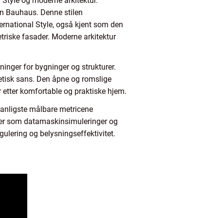
l Style og moderne arkitektur.
en Bauhaus. Denne stilen
ternational Style, også kjent som den
etriske fasader. Moderne arkitektur
sninger for bygninger og strukturer.
tetisk sans. Den åpne og romslige
 etter komfortable og praktiske hjem.
vanligste målbare metricene
ogier som datamaskinsimuleringer og
gulering og belysningseffektivitet.