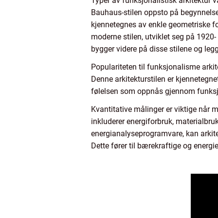
Typer av funksjonalistisk arkitektur v
Bauhaus-stilen oppsto på begynnelse
kjennetegnes av enkle geometriske for
moderne stilen, utviklet seg på 1920-
bygger videre på disse stilene og legg
Populariteten til funksjonalisme arkite
Denne arkitekturstilen er kjennetegne
følelsen som oppnås gjennom funksjon
Kvantitative målinger er viktige når
inkluderer energiforbruk, materialbru
energianalyseprogramvare, kan arkitekt
Dette fører til bærekraftige og energi