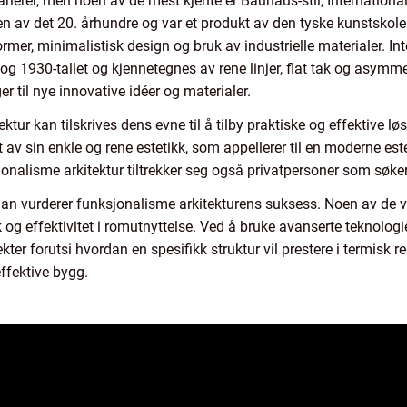
arierer, men noen av de mest kjente er Bauhaus-stil, Internationa
n av det 20. århundre og var et produkt av den tyske kunstskol
mer, minimalistisk design og bruk av industrielle materialer. In
 og 1930-tallet og kjennetegnes av rene linjer, flat tak og asymm
er til nye innovative idéer og materialer.
ktur kan tilskrives dens evne til å tilby praktiske og effektive lø
t av sin enkle og rene estetikk, som appellerer til en moderne es
alisme arkitektur tiltrekker seg også privatpersoner som søker
 man vurderer funksjonalisme arkitekturens suksess. Noen av de 
k og effektivitet i romutnyttelse. Ved å bruke avanserte teknol
er forutsi hvordan en spesifikk struktur vil prestere i termisk re
effektive bygg.