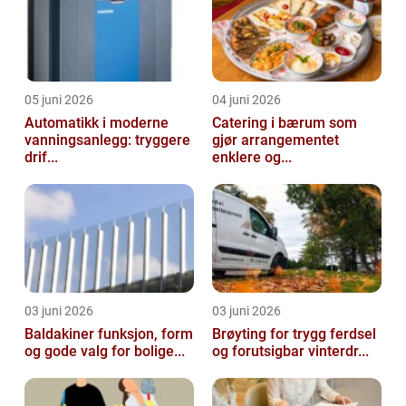
05 juni 2026
04 juni 2026
Automatikk i moderne
Catering i bærum som
vanningsanlegg: tryggere
gjør arrangementet
drif...
enklere og...
03 juni 2026
03 juni 2026
Baldakiner funksjon, form
Brøyting for trygg ferdsel
og gode valg for bolige...
og forutsigbar vinterdr...