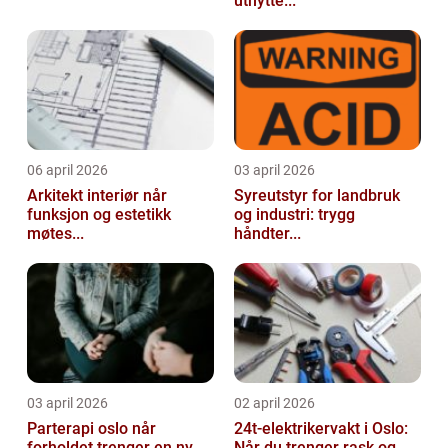
utnytte...
06 april 2026
03 april 2026
Arkitekt interiør når
Syreutstyr for landbruk
funksjon og estetikk
og industri: trygg
møtes...
håndter...
03 april 2026
02 april 2026
Parterapi oslo når
24t-elektrikervakt i Oslo:
forholdet trenger en ny
Når du trenger rask og ...