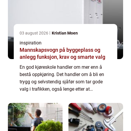
03 august 2026
Kristian Moen
inspiration
Mannskapsvogn på byggeplass og
anlegg funksjon, krav og smarte valg
En god kjøreskole handler om mer enn å
bestå oppkjøring. Det handler om å bli en
trygg og selvstendig sjåfør som tar gode
valg i trafikken, også lenge etter at
førerkortet er i lomma. På Nordstrand finnes
det flere alternativer for deg som vil ta lap...