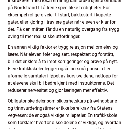
Instruktører med lokal erfaring kan bruke kjente områder
på Nordstrand til å trene spesifikke ferdigheter. For
eksempel roligere veier til start, bakkestart i kuperte
gater, eller kjøring i travlere gater når eleven er klar for
det. På den måten får du en naturlig overgang fra trygg
øving til mer realistiske utfordringer.
En annen viktig faktor er trygg relasjon mellom elev og
lærer. Når eleven føler seg sett, respektert og forstått,
blir det enklere å ta imot korrigeringer og prøve på nytt.
Flere trafikkskoler legger også inn små pauser eller
uformelle samtaler i løpet av kurskveldene, nettopp for
at elevene skal bli bedre kjent med instruktørene. Det
reduserer nervøsitet og gjør læringen mer effektiv.
Obligatoriske deler som sikkerhetskurs på øvingsbane
og trinnvurderingstimer er ikke bare krav fra Statens
vegvesen; de er også viktige milepæler. En trafikkskole
som forklarer hvorfor disse delene er viktige, og hvordan