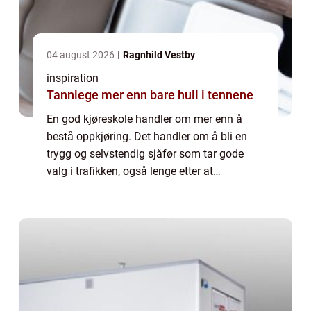
04 august 2026
Ragnhild Vestby
inspiration
Tannlege mer enn bare hull i tennene
En god kjøreskole handler om mer enn å
bestå oppkjøring. Det handler om å bli en
trygg og selvstendig sjåfør som tar gode
valg i trafikken, også lenge etter at
førerkortet er i lomma. På Nordstrand finnes
det flere alternativer for deg som vil ta lap...