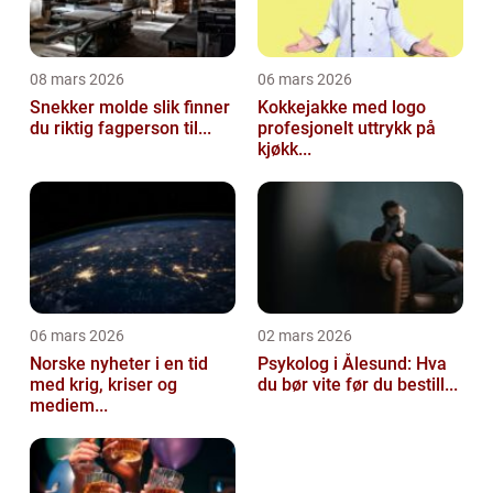
08 mars 2026
06 mars 2026
Snekker molde slik finner
Kokkejakke med logo
du riktig fagperson til...
profesjonelt uttrykk på
kjøkk...
06 mars 2026
02 mars 2026
Norske nyheter i en tid
Psykolog i Ålesund: Hva
med krig, kriser og
du bør vite før du bestill...
mediem...