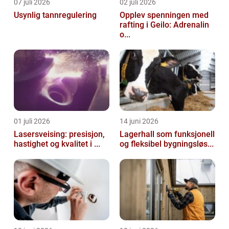
07 juli 2026
02 juli 2026
Usynlig tannregulering
Opplev spenningen med
rafting i Geilo: Adrenalin
o...
01 juli 2026
14 juni 2026
Lasersveising: presisjon,
Lagerhall som funksjonell
hastighet og kvalitet i ...
og fleksibel bygningsløs...