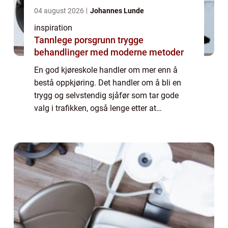
04 august 2026
Johannes Lunde
inspiration
Tannlege porsgrunn trygge
behandlinger med moderne metoder
En god kjøreskole handler om mer enn å
bestå oppkjøring. Det handler om å bli en
trygg og selvstendig sjåfør som tar gode
valg i trafikken, også lenge etter at
førerkortet er i lomma. På Nordstrand finnes
det flere alternativer for deg som vil ta lap...