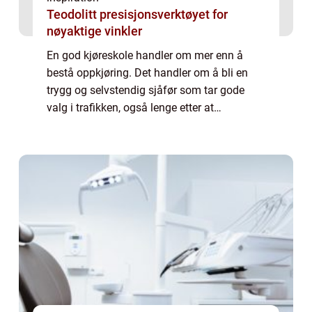
Teodolitt presisjonsverktøyet for
nøyaktige vinkler
En god kjøreskole handler om mer enn å
bestå oppkjøring. Det handler om å bli en
trygg og selvstendig sjåfør som tar gode
valg i trafikken, også lenge etter at
førerkortet er i lomma. På Nordstrand finnes
det flere alternativer for deg som vil ta lap...