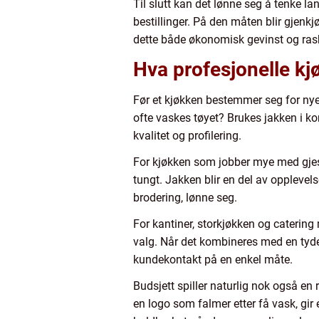
Til slutt kan det lønne seg å tenke lan
bestillinger. På den måten blir gjenkj
dette både økonomisk gevinst og rask
Hva profesjonelle kjø
Før et kjøkken bestemmer seg for nye 
ofte vaskes tøyet? Brukes jakken i ko
kvalitet og profilering.
For kjøkken som jobber mye med gjeste
tungt. Jakken blir en del av opplevel
brodering, lønne seg.
For kantiner, storkjøkken og caterin
valg. Når det kombineres med en tyde
kundekontakt på en enkel måte.
Budsjett spiller naturlig nok også en r
en logo som falmer etter få vask, gir