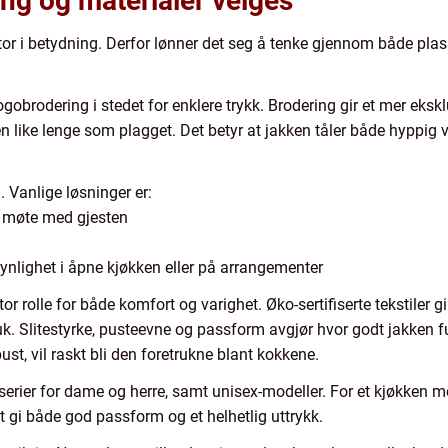
ing og materialer velges
 stor i betydning. Derfor lønner det seg å tenke gjennom både plas
obrodering i stedet for enklere trykk. Brodering gir et mer eksklus
goen like lenge som plagget. Det betyr at jakken tåler både hyppig
. Vanlige løsninger er:
 i møte med gjesten
ynlighet i åpne kjøkken eller på arrangementer
tor rolle for både komfort og varighet. Øko-sertifiserte tekstiler 
ruk. Slitestyrke, pusteevne og passform avgjør hvor godt jakken f
st, vil raskt bli den foretrukne blant kokkene.
 serier for dame og herre, samt unisex-modeller. For et kjøkken
t gi både god passform og et helhetlig uttrykk.