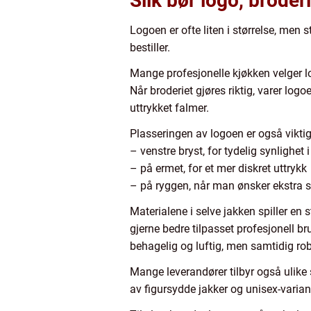
Slik bør logo, broder
Logoen er ofte liten i størrelse, men
bestiller.
Mange profesjonelle kjøkken velger log
Når broderiet gjøres riktig, varer lo
uttrykket falmer.
Plasseringen av logoen er også viktig
– venstre bryst, for tydelig synlighet
– på ermet, for et mer diskret uttrykk
– på ryggen, når man ønsker ekstra s
Materialene i selve jakken spiller en s
gjerne bedre tilpasset profesjonell b
behagelig og luftig, men samtidig robu
Mange leverandører tilbyr også ulike
av figursydde jakker og unisex-varian