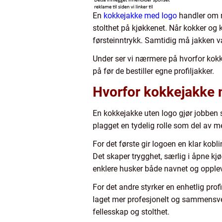
En
kokkejakke med logo
handler om m
stolthet på kjøkkenet. Når kokker og
førsteinntrykk. Samtidig må jakken v
Under ser vi nærmere på hvorfor kokk
på før de bestiller egne profiljakker.
Hvorfor kokkejakke m
En kokkejakke uten logo gjør jobben 
plagget en tydelig rolle som del av m
For det første gir logoen en klar kobli
Det skaper trygghet, særlig i åpne kjø
enklere husker både navnet og opple
For det andre styrker en enhetlig pr
laget mer profesjonelt og sammensve
fellesskap og stolthet.