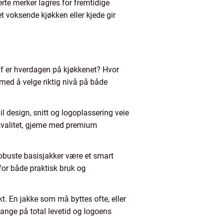
derte merker lagres for fremtidige
et voksende kjøkken eller kjede gir
øff er hverdagen på kjøkkenet? Hvor
 med å velge riktig nivå på både
l design, snitt og logoplassering veie
kvalitet, gjerne med premium
robuste basisjakker være et smart
for både praktisk bruk og
ikt. En jakke som må byttes ofte, eller
mange på total levetid og logoens