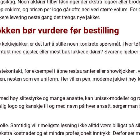
gsiktig. Noen aktører tilbyr løsninger der ekstra logoer eller bro
øp enklere, og prisen per logo går ofte ned ved større volum. For 
ere levering neste gang det trengs nye jakker.
kken bør vurdere før bestilling
kokkejakker, er det lurt å stille noen konkrete spørsmål. Hvor t
ntakt med gjester, eller mest bak lukkede dører? Svarene hjelper
kontakt, for eksempel i åpne restauranter eller showkjøkken, vi
sen, nesten som en uniform. Her vil en pen, moderne jakke i høy 
g med høy slitestyrke og mange ansatte, kan unisex-modeller og 
lig logo og kanskje til og med navn på hver ansatt, sørger man 
olle. Samtidig vil rimeligste løsning ikke alltid være billigst på s
 ekstra kostnader og et mindre profesjonelt inntrykk. Derfor ser 