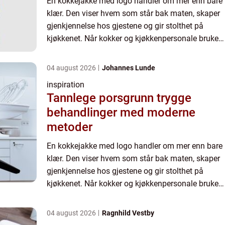
En kokkejakke med logo handler om mer enn bare
klær. Den viser hvem som står bak maten, skaper
gjenkjennelse hos gjestene og gir stolthet på
kjøkkenet. Når kokker og kjøkkenpersonale bruker
gjennomført arbeidstøy med samme profil, gir det
et ryddig o...
04 august 2026
Johannes Lunde
inspiration
Tannlege porsgrunn trygge
behandlinger med moderne
metoder
En kokkejakke med logo handler om mer enn bare
klær. Den viser hvem som står bak maten, skaper
gjenkjennelse hos gjestene og gir stolthet på
kjøkkenet. Når kokker og kjøkkenpersonale bruker
gjennomført arbeidstøy med samme profil, gir det
et ryddig o...
04 august 2026
Ragnhild Vestby