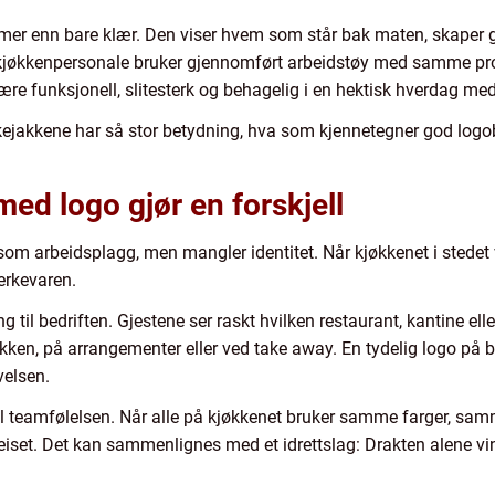
er enn bare klær. Den viser hvem som står bak maten, skaper g
 kjøkkenpersonale bruker gjennomført arbeidstøy med samme profil
ære funksjonell, slitesterk og behagelig i en hektisk hverdag 
ejakkene har så stor betydning, hva som kjennetegner god logo
ed logo gjør en forskjell
som arbeidsplagg, men mangler identitet. Når kjøkkenet i stedet
erkevaren.
ng til bedriften. Gjestene ser raskt hvilken restaurant, kantine el
kken, på arrangementer eller ved take away. En tydelig logo på br
velsen.
ofil teamfølelsen. Når alle på kjøkkenet bruker samme farger, s
iset. Det kan sammenlignes med et idrettslag: Drakten alene v