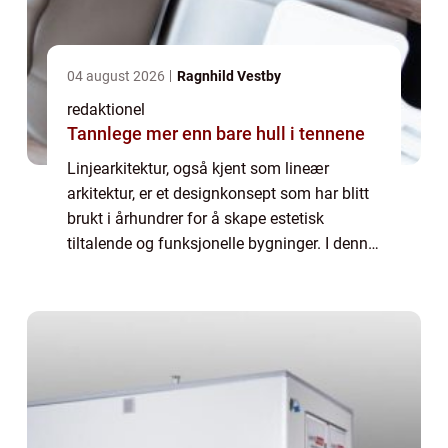
04 august 2026
Ragnhild Vestby
redaktionel
Tannlege mer enn bare hull i tennene
Linjearkitektur, også kjent som lineær
arkitektur, er et designkonsept som har blitt
brukt i århundrer for å skape estetisk
tiltalende og funksjonelle bygninger. I denne
artikkelen vil vi utforske hva linjearkitektur
faktisk er, de ulike typene som f...