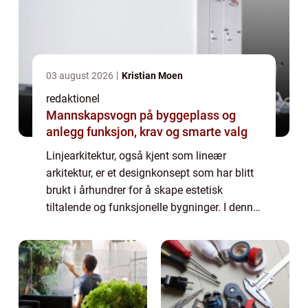
03 august 2026
Kristian Moen
redaktionel
Mannskapsvogn på byggeplass og
anlegg funksjon, krav og smarte valg
Linjearkitektur, også kjent som lineær
arkitektur, er et designkonsept som har blitt
brukt i århundrer for å skape estetisk
tiltalende og funksjonelle bygninger. I denne
artikkelen vil vi utforske hva linjearkitektur
faktisk er, de ulike typene som f...