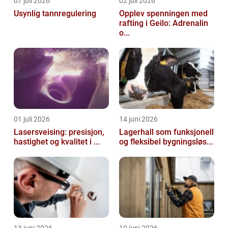
07 juli 2026
02 juli 2026
Usynlig tannregulering
Opplev spenningen med
rafting i Geilo: Adrenalin
o...
01 juli 2026
14 juni 2026
Lasersveising: presisjon,
Lagerhall som funksjonell
hastighet og kvalitet i ...
og fleksibel bygningsløs...
13 juni 2026
10 juni 2026