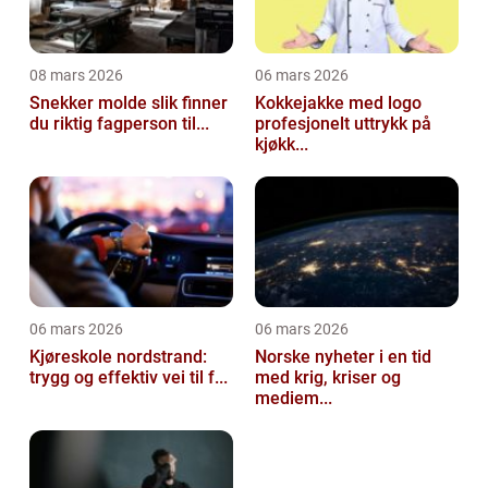
08 mars 2026
06 mars 2026
Snekker molde slik finner
Kokkejakke med logo
du riktig fagperson til...
profesjonelt uttrykk på
kjøkk...
06 mars 2026
06 mars 2026
Kjøreskole nordstrand:
Norske nyheter i en tid
trygg og effektiv vei til f...
med krig, kriser og
mediem...