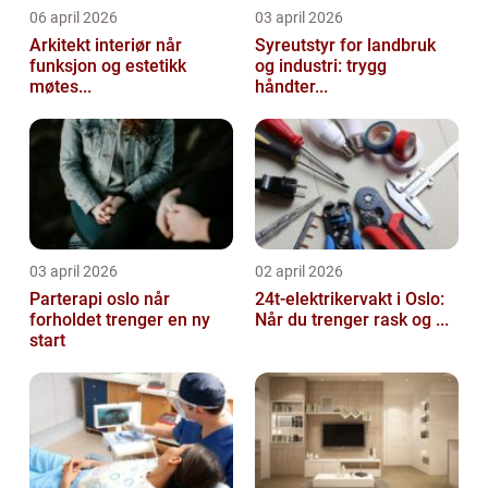
06 april 2026
03 april 2026
Arkitekt interiør når
Syreutstyr for landbruk
funksjon og estetikk
og industri: trygg
møtes...
håndter...
03 april 2026
02 april 2026
Parterapi oslo når
24t-elektrikervakt i Oslo:
forholdet trenger en ny
Når du trenger rask og ...
start