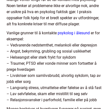
Noen tenker at problemene ikke er alvorlige nok, andre
er usikre på hva en psykolog faktisk gjør. I praksis
oppsøker folk hjelp for et bredt spekter av utfordringer,
alt fra konkrete kriser til mer diffuse plager.
Vanlige grunner til å kontakte
psykolog i ålesund
er for
eksempel:
– Vedvarende nedstemthet, melankoli eller depresjon
– Angst, bekymring, grubling og sosial usikkerhet
– Helseangst eller sterk frykt for sykdom
– Traumer, PTSD eller vonde minner som fortsetter å
prege hverdagen
– Livskriser som samlivsbrudd, alvorlig sykdom, tap av
jobb eller sorg
– Langvarig stress, utmattelse eller følelse av å stå fast
– Lav selvfølelse, skam eller mistillit til seg selv
– Relasjonsvansker i parforhold, familie eller på jobb
Mange beskriver at hverdagen fungerer på papiret, men