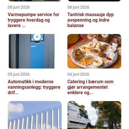
08 juni 2026
08 juni 2026
Varmepumpe service for
Tantrisk massasje dyp
tryggere hverdag og
avspenning og indre
lavere ...
balanse
05 juni 2026
04 juni 2026
Automatikk i moderne
Catering i bærum som
vanningsanlegg: tryggere
gjør arrangementet
drif...
enklere og...