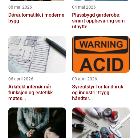
08 mai 2026
04 mai 2026
Dørautomatikk i moderne
Plassbygd garderobe:
bygg
smart oppbevaring som
utnytte...
06 april 2026
03 april 2026
Arkitekt interiør når
Syreutstyr for landbruk
funksjon og estetikk
og industri: trygg
møtes...
håndter...