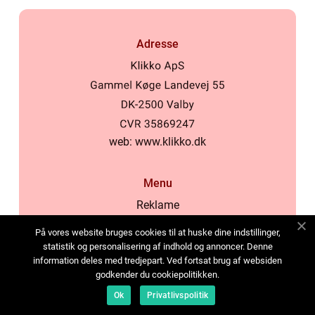
Adresse
web:
www.klikko.dk
Menu
Reklame
Om oss
På vores website bruges cookies til at huske dine indstillinger,
Cookies
statistik og personalisering af indhold og annoncer. Denne
information deles med tredjepart. Ved fortsat brug af websiden
Kontakt Oss
godkender du cookiepolitikken.
Sitemap
Ok
Privatlivspolitik