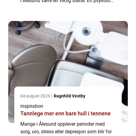
i Ålesund være en viktig støtte. En psykolog
hjelper ikke bare med diagnoser og behan...
04 august 2026
Ragnhild Vestby
inspiration
Tannlege mer enn bare hull i tennene
Mange i Ålesund opplever perioder med
sorg, uro, stress eller depresjon som blir for