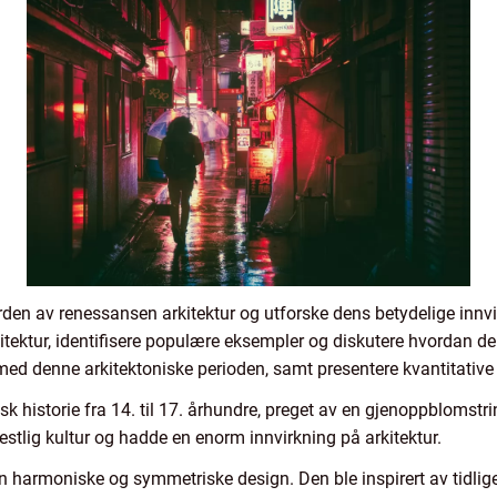
verden av renessansen arkitektur og utforske dens betydelige innvir
tektur, identifisere populære eksempler og diskutere hvordan de s
 med denne arkitektoniske perioden, samt presentere kvantitativ
k historie fra 14. til 17. århundre, preget av en gjenoppblomst
stlig kultur og hadde en enorm innvirkning på arkitektur.
in harmoniske og symmetriske design. Den ble inspirert av tidlige