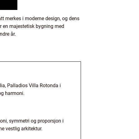
satt merkes i moderne design, og dens
ser en majestetisk bygning med
ndre år.
a, Palladios Villa Rotonda i
 og harmoni.
rmoni, symmetri og proporsjon i
 vestlig arkitektur.