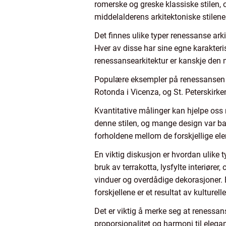
romerske og greske klassiske stilen,
middelalderens arkitektoniske stilene
Det finnes ulike typer renessanse ark
Hver av disse har sine egne karakteris
renessansearkitektur er kanskje den m
Populære eksempler på renessansen ar
Rotonda i Vicenza, og St. Peterskirke
Kvantitative målinger kan hjelpe oss 
denne stilen, og mange design var b
forholdene mellom de forskjellige ele
En viktig diskusjon er hvordan ulike t
bruk av terrakotta, lysfylte interiøre
vinduer og overdådige dekorasjoner. 
forskjellene er et resultat av kulturel
Det er viktig å merke seg at renessan
proporsjonalitet og harmoni til elegan