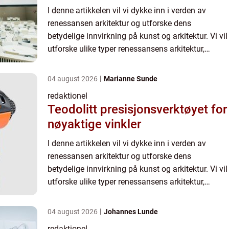
I denne artikkelen vil vi dykke inn i verden av
renessansen arkitektur og utforske dens
betydelige innvirkning på kunst og arkitektur. Vi vil
utforske ulike typer renessansens arkitektur,
identifisere populære eksempler og diskutere
hvordan de skille...
04 august 2026
Marianne Sunde
redaktionel
Teodolitt presisjonsverktøyet for
nøyaktige vinkler
I denne artikkelen vil vi dykke inn i verden av
renessansen arkitektur og utforske dens
betydelige innvirkning på kunst og arkitektur. Vi vil
utforske ulike typer renessansens arkitektur,
identifisere populære eksempler og diskutere
hvordan de skille...
04 august 2026
Johannes Lunde
redaktionel