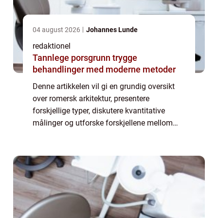
04 august 2026
Johannes Lunde
redaktionel
Tannlege porsgrunn trygge
behandlinger med moderne metoder
Denne artikkelen vil gi en grundig oversikt
over romersk arkitektur, presentere
forskjellige typer, diskutere kvantitative
målinger og utforske forskjellene mellom
dem. Videre vil vi også se på historiske
fordeler og ulemper ved romersk arkitektur.
H...