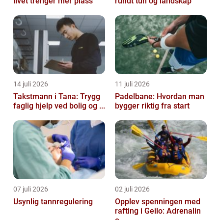
livet trenger mer plass
rundt tun og landskap
14 juli 2026
11 juli 2026
Takstmann i Tana: Trygg
Padelbane: Hvordan man
faglig hjelp ved bolig og ...
bygger riktig fra start
07 juli 2026
02 juli 2026
Usynlig tannregulering
Opplev spenningen med
rafting i Geilo: Adrenalin