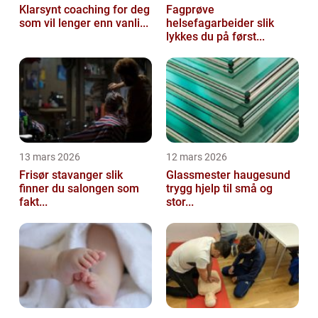
Klarsynt coaching for deg
Fagprøve
som vil lenger enn vanli...
helsefagarbeider slik
lykkes du på først...
13 mars 2026
12 mars 2026
Frisør stavanger slik
Glassmester haugesund
finner du salongen som
trygg hjelp til små og
fakt...
stor...