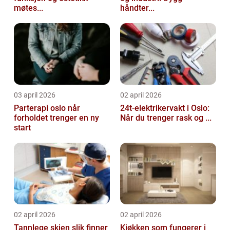
møtes...
håndter...
03 april 2026
02 april 2026
Parterapi oslo når
24t-elektrikervakt i Oslo:
forholdet trenger en ny
Når du trenger rask og ...
start
02 april 2026
02 april 2026
Tannlege skien slik finner
Kjøkken som fungerer i