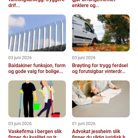
drif...
enklere og...
03 juni 2026
03 juni 2026
Baldakiner funksjon, form
Brøyting for trygg ferdsel
og gode valg for bolige...
og forutsigbar vinterdr...
03 juni 2026
01 juni 2026
Vaskefirma i bergen slik
Advokat jessheim slik
finner du kvalitet og tr...
finner du riktig juridisk h...