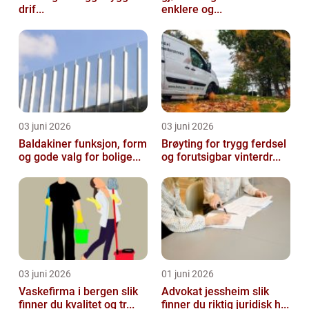
drif...
enklere og...
03 juni 2026
03 juni 2026
Baldakiner funksjon, form
Brøyting for trygg ferdsel
og gode valg for bolige...
og forutsigbar vinterdr...
03 juni 2026
01 juni 2026
Vaskefirma i bergen slik
Advokat jessheim slik
finner du kvalitet og tr...
finner du riktig juridisk h...