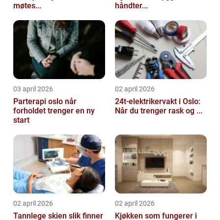
møtes...
håndter...
03 april 2026
02 april 2026
Parterapi oslo når
24t-elektrikervakt i Oslo:
forholdet trenger en ny
Når du trenger rask og ...
start
02 april 2026
02 april 2026
Tannlege skien slik finner
Kjøkken som fungerer i