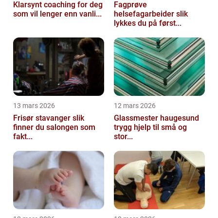
Klarsynt coaching for deg
Fagprøve
som vil lenger enn vanli...
helsefagarbeider slik
lykkes du på først...
13 mars 2026
12 mars 2026
Frisør stavanger slik
Glassmester haugesund
finner du salongen som
trygg hjelp til små og
fakt...
stor...