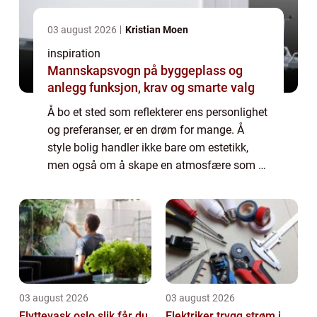
03 august 2026
Kristian Moen
inspiration
Mannskapsvogn på byggeplass og
anlegg funksjon, krav og smarte valg
Å bo et sted som reflekterer ens personlighet
og preferanser, er en drøm for mange. Å
style bolig handler ikke bare om estetikk,
men også om å skape en atmosfære som er
både funksjonell og innbydende. I denn...
03 august 2026
03 august 2026
Flyttevask oslo slik får du
Elektriker trygg strøm i