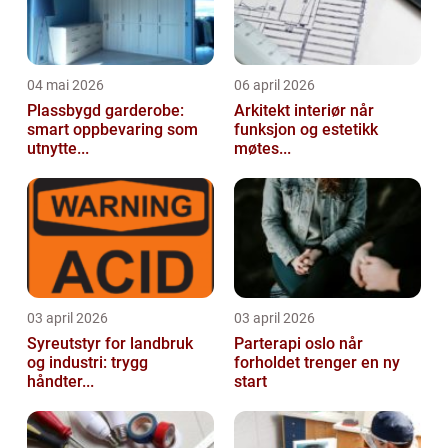
04 mai 2026
06 april 2026
Plassbygd garderobe:
Arkitekt interiør når
smart oppbevaring som
funksjon og estetikk
utnytte...
møtes...
03 april 2026
03 april 2026
Syreutstyr for landbruk
Parterapi oslo når
og industri: trygg
forholdet trenger en ny
håndter...
start