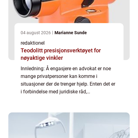
04 august 2026
Marianne Sunde
redaktionel
Teodolitt presisjonsverktøyet for
nøyaktige vinkler
Innledning: Å engasjere en advokat er noe
mange privatpersoner kan komme i
situasjoner der de trenger hjelp. Enten det er
i forbindelse med juridiske råd,
kontraktsforhandlinger eller rettslige saker,
er det viktig å ha en forståelse av hvor mye
slik...