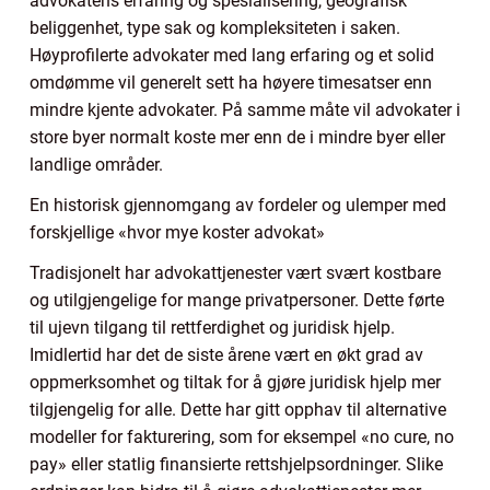
advokatens erfaring og spesialisering, geografisk
beliggenhet, type sak og kompleksiteten i saken.
Høyprofilerte advokater med lang erfaring og et solid
omdømme vil generelt sett ha høyere timesatser enn
mindre kjente advokater. På samme måte vil advokater i
store byer normalt koste mer enn de i mindre byer eller
landlige områder.
En historisk gjennomgang av fordeler og ulemper med
forskjellige «hvor mye koster advokat»
Tradisjonelt har advokattjenester vært svært kostbare
og utilgjengelige for mange privatpersoner. Dette førte
til ujevn tilgang til rettferdighet og juridisk hjelp.
Imidlertid har det de siste årene vært en økt grad av
oppmerksomhet og tiltak for å gjøre juridisk hjelp mer
tilgjengelig for alle. Dette har gitt opphav til alternative
modeller for fakturering, som for eksempel «no cure, no
pay» eller statlig finansierte rettshjelpsordninger. Slike