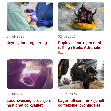
07 juli 2026
02 juli 2026
Usynlig tannregulering
Opplev spenningen med
rafting i Geilo: Adrenalin
o...
01 juli 2026
14 juni 2026
Lasersveising: presisjon,
Lagerhall som funksjonell
hastighet og kvalitet i ...
og fleksibel bygningsløs...