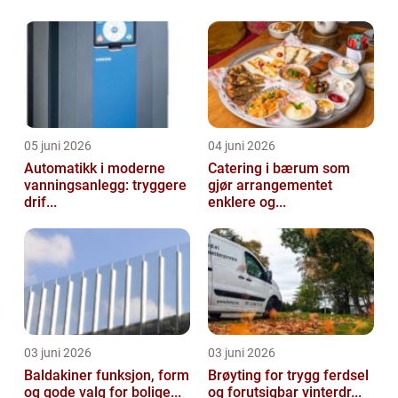
05 juni 2026
04 juni 2026
Automatikk i moderne
Catering i bærum som
vanningsanlegg: tryggere
gjør arrangementet
drif...
enklere og...
03 juni 2026
03 juni 2026
Baldakiner funksjon, form
Brøyting for trygg ferdsel
og gode valg for bolige...
og forutsigbar vinterdr...