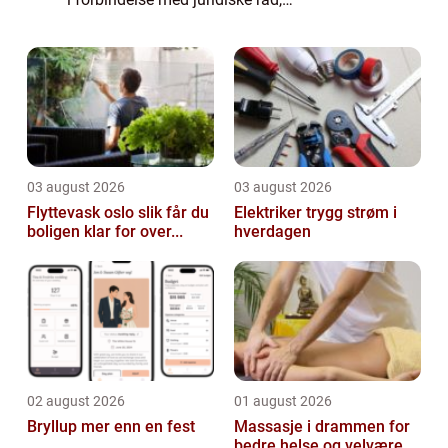
kontraktsforhandlinger eller rettslige saker,
er det viktig å ha en forståelse av hvor mye
slik...
03 august 2026
03 august 2026
Flyttevask oslo slik får du
Elektriker trygg strøm i
boligen klar for over...
hverdagen
02 august 2026
01 august 2026
Bryllup mer enn en fest
Massasje i drammen for
bedre helse og velvære