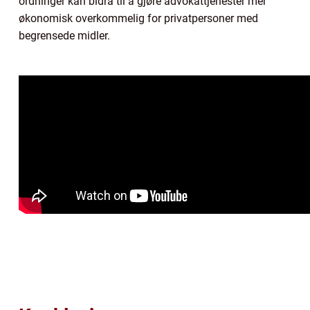
ordninger kan bidra til å gjøre advokattjenester mer
økonomisk overkommelig for privatpersoner med
begrensede midler.