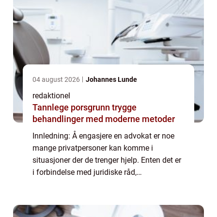
04 august 2026
Johannes Lunde
redaktionel
Tannlege porsgrunn trygge
behandlinger med moderne metoder
Innledning: Å engasjere en advokat er noe
mange privatpersoner kan komme i
situasjoner der de trenger hjelp. Enten det er
i forbindelse med juridiske råd,
kontraktsforhandlinger eller rettslige saker,
er det viktig å ha en forståelse av hvor mye
slik...