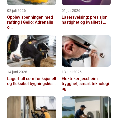
02 juli 2026
01 juli 2026
Opplev spenningen med
Lasersveising: presisjon,
rafting i Geilo: Adrenalin
hastighet og kvalitet i ...
o...
14 juni 2026
13 juni 2026
Lagerhall som funksjonell
Elektriker jessheim
og fleksibel bygningsløs...
trygghet, smart teknologi
og ...