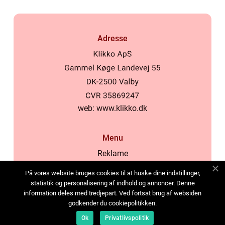
Adresse
web:
www.klikko.dk
Menu
Reklame
Om oss
På vores website bruges cookies til at huske dine indstillinger,
Cookies
statistik og personalisering af indhold og annoncer. Denne
information deles med tredjepart. Ved fortsat brug af websiden
Kontakt Oss
godkender du cookiepolitikken.
Sitemap
Ok
Privatlivspolitik