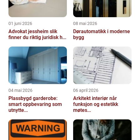
01 juni 2026
08 mai 2026
Advokat jessheim slik
Dørautomatikk i moderne
finner du riktig juridisk h...
bygg
04 mai 2026
06 april 2026
Plassbygd garderobe:
Arkitekt interiør når
smart oppbevaring som
funksjon og estetikk
utnytte...
møtes...