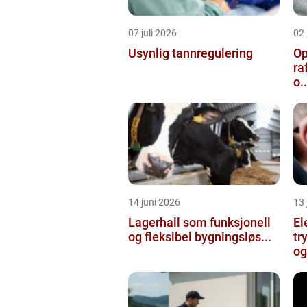
07 juli 2026
02 
Usynlig tannregulering
Op
ra
o..
14 juni 2026
13 
Lagerhall som funksjonell
El
og fleksibel bygningsløs...
tr
og 