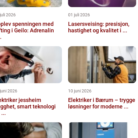
juli 2026
01 juli 2026
plev spenningen med
Lasersveising: presisjon,
fting i Geilo: Adrenalin
hastighet og kvalitet i ...
.
juni 2026
10 juni 2026
ektriker jessheim
Elektriker i Bærum – trygge
ygghet, smart teknologi
løsninger for moderne ...
...