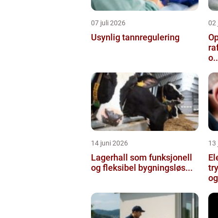
07 juli 2026
02 
Usynlig tannregulering
Op
ra
o..
14 juni 2026
13 
Lagerhall som funksjonell
El
og fleksibel bygningsløs...
tr
og 