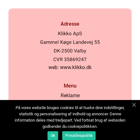
Adresse
web:
www.klikko.dk
Menu
Reklame
Om oss
På vores website bruges cookies til at huske dine indstillinger,
Cookies
statistik og personalisering af indhold og annoncer. Denne
information deles med tredjepart. Ved fortsat brug af websiden
Kontakt Oss
godkender du cookiepolitikken.
Sitemap
Ok
Privatlivspolitik