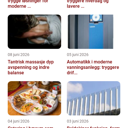
trygge løsninger for
tryggere hverdag og
moderne ...
lavere ...
08 juni 2026
05 juni 2026
Tantrisk massasje dyp
Automatikk i moderne
avspenning og indre
vanningsanlegg: tryggere
balanse
drif...
04 juni 2026
03 juni 2026