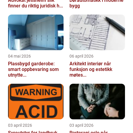
Advokat jessheim slik
Dørautomatikk i moderne
finner du riktig juridisk h...
bygg
04 mai 2026
06 april 2026
Plassbygd garderobe:
Arkitekt interiør når
smart oppbevaring som
funksjon og estetikk
utnytte...
møtes...
03 april 2026
03 april 2026
Syreutstyr for landbruk
Parterapi oslo når