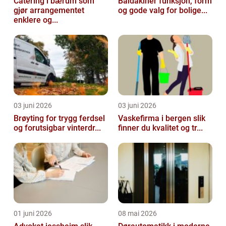
Catering i bærum som
Baldakiner funksjon, form
gjør arrangementet
og gode valg for bolige...
enklere og...
03 juni 2026
03 juni 2026
Brøyting for trygg ferdsel
Vaskefirma i bergen slik
og forutsigbar vinterdr...
finner du kvalitet og tr...
01 juni 2026
08 mai 2026