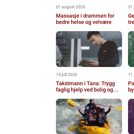
01 august 2026
31 
Massasje i drammen for
Ges
bedre helse og velvære
tr
14 juli 2026
11 
Takstmann i Tana: Trygg
Pa
faglig hjelp ved bolig og ...
by