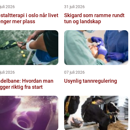
juli 2026
31 juli 2026
taltterapi i oslo når livet
Skigard som ramme rundt
enger mer plass
tun og landskap
juli 2026
07 juli 2026
delbane: Hvordan man
Usynlig tannregulering
gger riktig fra start