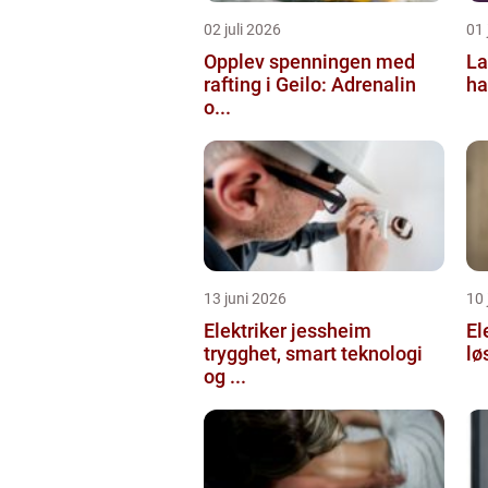
02 juli 2026
01 
Opplev spenningen med
La
rafting i Geilo: Adrenalin
ha
o...
13 juni 2026
10 
Elektriker jessheim
El
trygghet, smart teknologi
lø
og ...