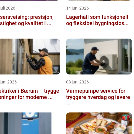
juli 2026
14 juni 2026
sersveising: presisjon,
Lagerhall som funksjonell
stighet og kvalitet i ...
og fleksibel bygningsløs...
juni 2026
08 juni 2026
ektriker i Bærum – trygge
Varmepumpe service for
sninger for moderne ...
tryggere hverdag og lavere
...