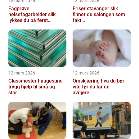
15 mars 2026
13 mars 2026
Fagprøve
Frisør stavanger slik
helsefagarbeider slik
finner du salongen som
lykkes du på først...
fakt...
12 mars 2026
12 mars 2026
Glassmester haugesund
Omskjæring hva du bør
trygg hjelp til små og
vite før du tar en
stor...
avgjørel...