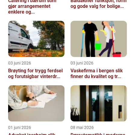
Catering i bærum som
Baldakiner funksjon, form
gjør arrangementet
og gode valg for bolige...
enklere og...
03 juni 2026
03 juni 2026
Brøyting for trygg ferdsel
Vaskefirma i bergen slik
og forutsigbar vinterdr...
finner du kvalitet og tr...
01 juni 2026
08 mai 2026