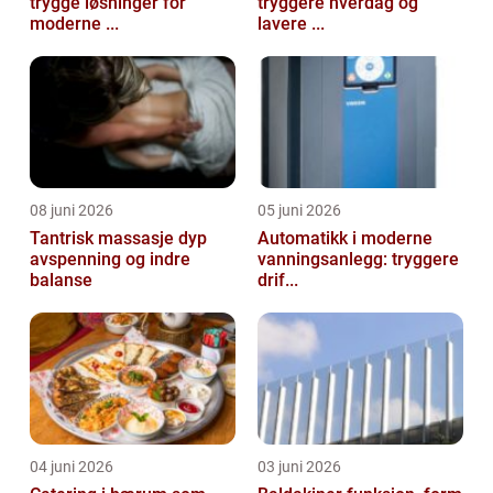
trygge løsninger for
tryggere hverdag og
moderne ...
lavere ...
08 juni 2026
05 juni 2026
Tantrisk massasje dyp
Automatikk i moderne
avspenning og indre
vanningsanlegg: tryggere
balanse
drif...
04 juni 2026
03 juni 2026