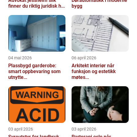
Advokat jessheim slik
Dørautomatikk i moderne
finner du riktig juridisk h...
bygg
04 mai 2026
06 april 2026
Plassbygd garderobe:
Arkitekt interiør når
smart oppbevaring som
funksjon og estetikk
utnytte...
møtes...
03 april 2026
03 april 2026
Syreutstyr for landbruk
Parterapi oslo når