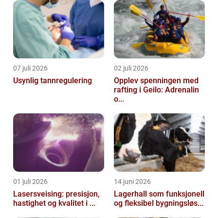
07 juli 2026
02 juli 2026
Usynlig tannregulering
Opplev spenningen med
rafting i Geilo: Adrenalin
o...
01 juli 2026
14 juni 2026
Lasersveising: presisjon,
Lagerhall som funksjonell
hastighet og kvalitet i ...
og fleksibel bygningsløs...