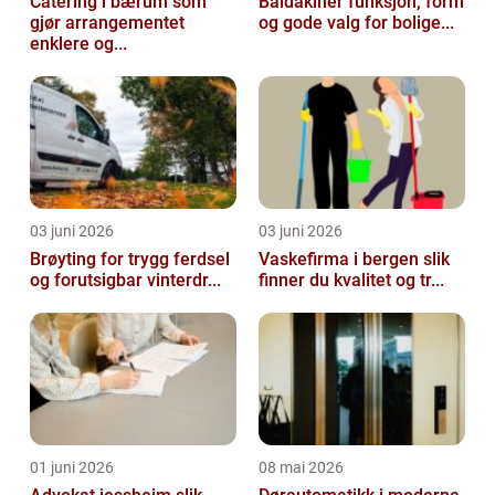
Catering i bærum som
Baldakiner funksjon, form
gjør arrangementet
og gode valg for bolige...
enklere og...
03 juni 2026
03 juni 2026
Brøyting for trygg ferdsel
Vaskefirma i bergen slik
og forutsigbar vinterdr...
finner du kvalitet og tr...
01 juni 2026
08 mai 2026