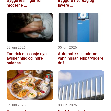
trygge løsninger for
tryggere hverdag og
moderne ...
lavere ...
08 juni 2026
05 juni 2026
Tantrisk massasje dyp
Automatikk i moderne
avspenning og indre
vanningsanlegg: tryggere
balanse
drif...
04 juni 2026
03 juni 2026