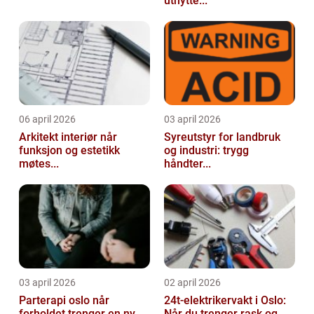
utnytte...
06 april 2026
03 april 2026
Arkitekt interiør når
Syreutstyr for landbruk
funksjon og estetikk
og industri: trygg
møtes...
håndter...
03 april 2026
02 april 2026
Parterapi oslo når
24t-elektrikervakt i Oslo:
forholdet trenger en ny
Når du trenger rask og ...