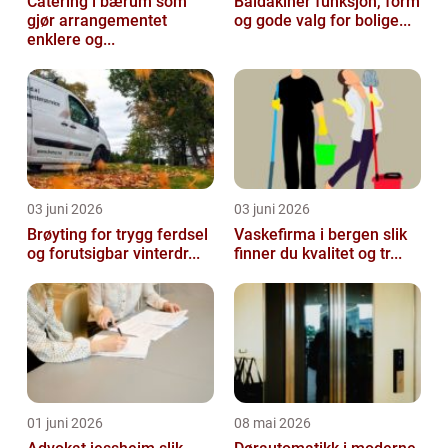
Catering i bærum som
Baldakiner funksjon, form
gjør arrangementet
og gode valg for bolige...
enklere og...
03 juni 2026
03 juni 2026
Brøyting for trygg ferdsel
Vaskefirma i bergen slik
og forutsigbar vinterdr...
finner du kvalitet og tr...
01 juni 2026
08 mai 2026