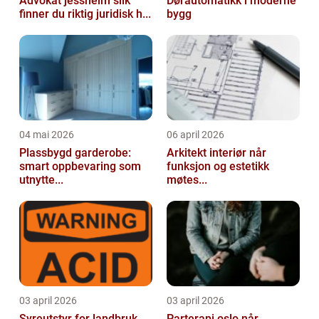
Advokat jessheim slik
Dørautomatikk i moderne
finner du riktig juridisk h...
bygg
04 mai 2026
06 april 2026
Plassbygd garderobe:
Arkitekt interiør når
smart oppbevaring som
funksjon og estetikk
utnytte...
møtes...
03 april 2026
03 april 2026
Syreutstyr for landbruk
Parterapi oslo når