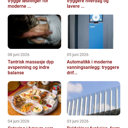
trygge løsninger for
tryggere hverdag og
moderne ...
lavere ...
08 juni 2026
05 juni 2026
Tantrisk massasje dyp
Automatikk i moderne
avspenning og indre
vanningsanlegg: tryggere
balanse
drif...
04 juni 2026
03 juni 2026