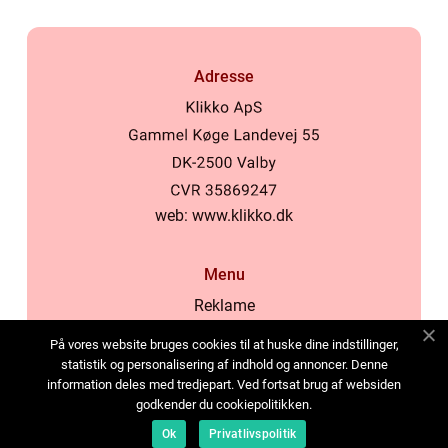
Adresse
web:
www.klikko.dk
Menu
Reklame
Om oss
På vores website bruges cookies til at huske dine indstillinger,
Cookies
statistik og personalisering af indhold og annoncer. Denne
information deles med tredjepart. Ved fortsat brug af websiden
Kontakt Oss
godkender du cookiepolitikken.
Sitemap
Ok
Privatlivspolitik