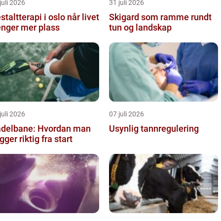
juli 2026
31 juli 2026
taltterapi i oslo når livet
Skigard som ramme rundt
enger mer plass
tun og landskap
juli 2026
07 juli 2026
delbane: Hvordan man
Usynlig tannregulering
gger riktig fra start