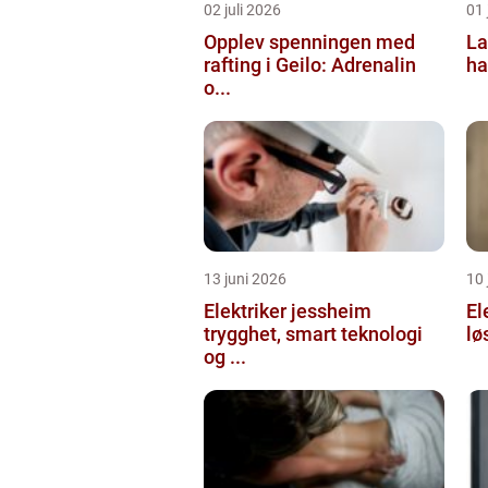
02 juli 2026
01 
Opplev spenningen med
La
rafting i Geilo: Adrenalin
ha
o...
13 juni 2026
10 
Elektriker jessheim
El
trygghet, smart teknologi
lø
og ...