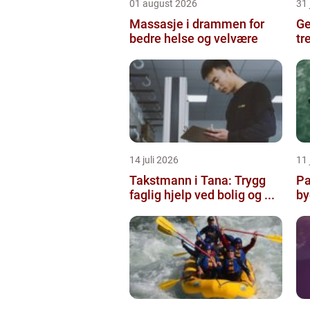
01 august 2026
31 
Massasje i drammen for
Ges
bedre helse og velvære
tr
14 juli 2026
11 
Takstmann i Tana: Trygg
Pa
faglig hjelp ved bolig og ...
by